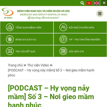
Yêu
thương
Lan
tỏa
–
TỔNG QUAN BỆNH VIỆN
ĐỘI NGŨ CHUYÊN MÔN
Trao
hy
BẢNG GIÁ DỊCH VỤ
IVF - THỤ TINH ỐNG NGHIỆM
vọng,
vun
TRA CỨU KẾT QUẢ
GÓC BÁO CHÍ
trọn
hạnh
Trang chủ
Thư viện Video
phúc
[PODCAST – Hy vọng nảy mầm] Số 3 – Nơi gieo mầm hạnh
gia
phúc
đình
Quân
[PODCAST – Hy vọng nảy
nhân
mầm] Số 3 – Nơi gieo mầm
hạnh phúc