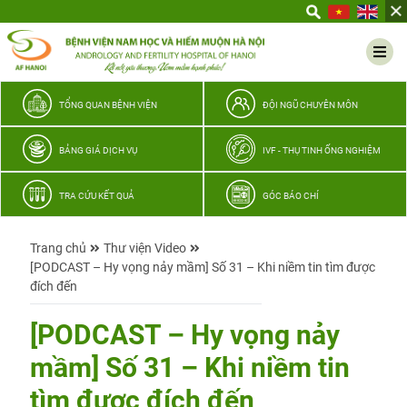
Yêu
thương
Lan
tỏa
–
TỔNG QUAN BỆNH VIỆN
ĐỘI NGŨ CHUYÊN MÔN
Trao
hy
BẢNG GIÁ DỊCH VỤ
IVF - THỤ TINH ỐNG NGHIỆM
vọng,
vun
TRA CỨU KẾT QUẢ
GÓC BÁO CHÍ
trọn
hạnh
Trang chủ
Thư viện Video
phúc
[PODCAST – Hy vọng nảy mầm] Số 31 – Khi niềm tin tìm được
gia
đích đến
đình
Quân
[PODCAST – Hy vọng nảy
nhân
mầm] Số 31 – Khi niềm tin
tìm được đích đến