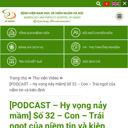
Yêu
thương
Lan
tỏa
–
TỔNG QUAN BỆNH VIỆN
ĐỘI NGŨ CHUYÊN MÔN
Trao
hy
BẢNG GIÁ DỊCH VỤ
IVF - THỤ TINH ỐNG NGHIỆM
vọng,
vun
TRA CỨU KẾT QUẢ
GÓC BÁO CHÍ
trọn
hạnh
Trang chủ
Thư viện Video
phúc
[PODCAST – Hy vọng nảy mầm] Số 32 – Con – Trái ngọt của
gia
niềm tin và kiên định
đình
Quân
[PODCAST – Hy vọng nảy
nhân
mầm] Số 32 – Con – Trái
ngọt của niềm tin và kiên