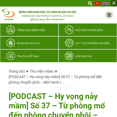
Yêu
thương
Lan
tỏa
–
TỔNG QUAN BỆNH VIỆN
ĐỘI NGŨ CHUYÊN MÔN
Trao
hy
BẢNG GIÁ DỊCH VỤ
IVF - THỤ TINH ỐNG NGHIỆM
vọng,
vun
TRA CỨU KẾT QUẢ
GÓC BÁO CHÍ
trọn
hạnh
Trang chủ
Thư viện Video
phúc
[PODCAST – Hy vọng nảy mầm] Số 37 – Từ phòng mổ đến
gia
phòng chuyển phôi – Một hành t...
đình
Quân
[PODCAST – Hy vọng nảy
nhân
mầm] Số 37 – Từ phòng mổ
đến phòng chuyển phôi –