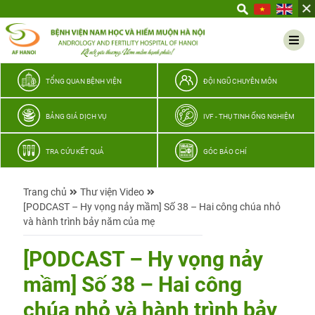
Yêu
thương
Lan
tỏa
–
TỔNG QUAN BỆNH VIỆN
ĐỘI NGŨ CHUYÊN MÔN
Trao
hy
BẢNG GIÁ DỊCH VỤ
IVF - THỤ TINH ỐNG NGHIỆM
vọng,
vun
TRA CỨU KẾT QUẢ
GÓC BÁO CHÍ
trọn
hạnh
Trang chủ
Thư viện Video
phúc
[PODCAST – Hy vọng nảy mầm] Số 38 – Hai công chúa nhỏ
gia
và hành trình bảy năm của mẹ
đình
Quân
[PODCAST – Hy vọng nảy
nhân
mầm] Số 38 – Hai công
chúa nhỏ và hành trình bảy