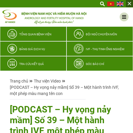
Yêu
thương
Lan
tỏa
–
TỔNG QUAN BỆNH VIỆN
ĐỘI NGŨ CHUYÊN MÔN
Trao
hy
BẢNG GIÁ DỊCH VỤ
IVF - THỤ TINH ỐNG NGHIỆM
vọng,
vun
TRA CỨU KẾT QUẢ
GÓC BÁO CHÍ
trọn
hạnh
Trang chủ
Thư viện Video
phúc
[PODCAST – Hy vọng nảy mầm] Số 39 – Một hành trình IVF,
gia
một phép màu mang tên con
đình
Quân
[PODCAST – Hy vọng nảy
nhân
mầm] Số 39 – Một hành
trình IVF, một phép màu