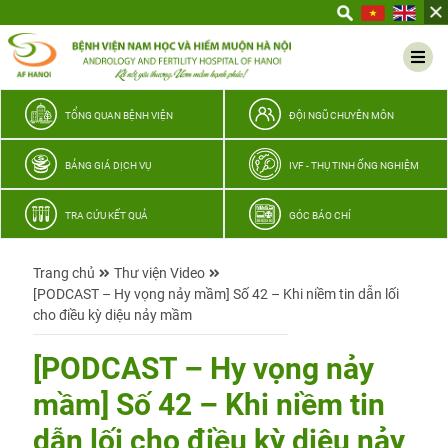
Yêu
thương
Lan
tỏa
–
TỔNG QUAN BỆNH VIỆN
ĐỘI NGŨ CHUYÊN MÔN
Trao
hy
BẢNG GIÁ DỊCH VỤ
IVF - THỤ TINH ỐNG NGHIỆM
vọng,
vun
TRA CỨU KẾT QUẢ
GÓC BÁO CHÍ
trọn
hạnh
Trang chủ
Thư viện Video
phúc
[PODCAST – Hy vọng nảy mầm] Số 42 – Khi niềm tin dẫn lối
gia
cho điều kỳ diệu nảy mầm
đình
Quân
[PODCAST – Hy vọng nảy
nhân
mầm] Số 42 – Khi niềm tin
dẫn lối cho điều kỳ diệu nảy