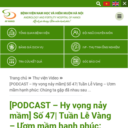
Yêu
thương
Lan
tỏa
–
TỔNG QUAN BỆNH VIỆN
ĐỘI NGŨ CHUYÊN MÔN
Trao
hy
BẢNG GIÁ DỊCH VỤ
IVF - THỤ TINH ỐNG NGHIỆM
vọng,
vun
TRA CỨU KẾT QUẢ
GÓC BÁO CHÍ
trọn
hạnh
Trang chủ
Thư viện Video
phúc
[PODCAST – Hy vọng nảy mầm] Số 47| Tuần Lễ Vàng – Ươm
gia
mầm hạnh phúc: Chúng ta gặp đã nhau sau ...
đình
Quân
[PODCAST – Hy vọng nảy
nhân
mầm] Số 47| Tuần Lễ Vàng
– Ươm mầm hạnh phúc: