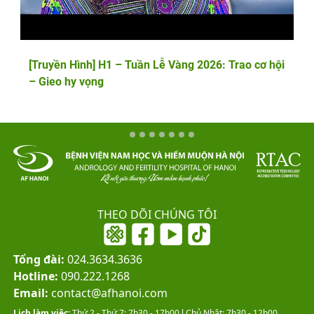
[Truyền Hình] H1 – Tuần Lễ Vàng 2026: Trao cơ hội
– Gieo hy vọng
THEO DÕI CHÚNG TÔI
Tổng đài:
024.3634.3636
Hotline:
090.222.1268
Email:
contact@afhanoi.com
Lịch làm việc:
Thứ 2 - Thứ 7: 7h30 - 17h00 l Chủ Nhật: 7h30 - 12h00