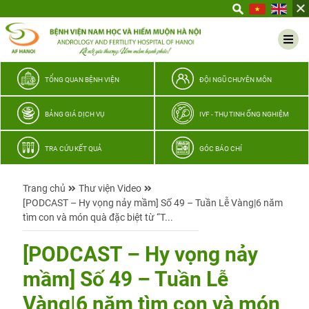
Yêu
thương
Lan
tỏa
–
TỔNG QUAN BỆNH VIỆN
ĐỘI NGŨ CHUYÊN MÔN
Trao
hy
BẢNG GIÁ DỊCH VỤ
IVF - THỤ TINH ỐNG NGHIỆM
vọng,
vun
TRA CỨU KẾT QUẢ
GÓC BÁO CHÍ
trọn
hạnh
Trang chủ
Thư viện Video
phúc
[PODCAST – Hy vọng nảy mầm] Số 49 – Tuần Lễ Vàng|6 năm
gia
tìm con và món quà đặc biệt từ “T...
đình
Quân
[PODCAST – Hy vọng nảy
nhân
mầm] Số 49 – Tuần Lễ
Vàng|6 năm tìm con và món