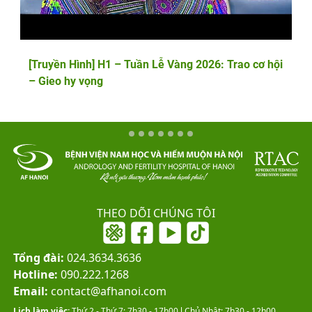
[Truyền Hình] H1 – Tuần Lễ Vàng 2026: Trao cơ hội
– Gieo hy vọng
THEO DÕI CHÚNG TÔI
Tổng đài:
024.3634.3636
Hotline:
090.222.1268
Email:
contact@afhanoi.com
Lịch làm việc:
Thứ 2 - Thứ 7: 7h30 - 17h00 l Chủ Nhật: 7h30 - 12h00