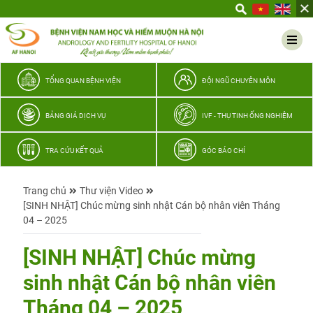
Yêu
thương
Lan
tỏa
–
TỔNG QUAN BỆNH VIỆN
ĐỘI NGŨ CHUYÊN MÔN
Trao
hy
BẢNG GIÁ DỊCH VỤ
IVF - THỤ TINH ỐNG NGHIỆM
vọng,
vun
TRA CỨU KẾT QUẢ
GÓC BÁO CHÍ
trọn
hạnh
Trang chủ
Thư viện Video
phúc
[SINH NHẬT] Chúc mừng sinh nhật Cán bộ nhân viên Tháng
gia
04 – 2025
đình
Quân
[SINH NHẬT] Chúc mừng
nhân
sinh nhật Cán bộ nhân viên
Tháng 04 – 2025