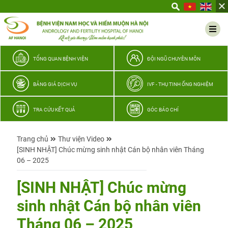
Yêu
thương
Lan
tỏa
–
TỔNG QUAN BỆNH VIỆN
ĐỘI NGŨ CHUYÊN MÔN
Trao
hy
BẢNG GIÁ DỊCH VỤ
IVF - THỤ TINH ỐNG NGHIỆM
vọng,
vun
TRA CỨU KẾT QUẢ
GÓC BÁO CHÍ
trọn
hạnh
Trang chủ
Thư viện Video
phúc
[SINH NHẬT] Chúc mừng sinh nhật Cán bộ nhân viên Tháng
gia
06 – 2025
đình
Quân
[SINH NHẬT] Chúc mừng
nhân
sinh nhật Cán bộ nhân viên
Tháng 06 – 2025