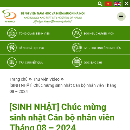
Yêu
thương
Lan
tỏa
–
TỔNG QUAN BỆNH VIỆN
ĐỘI NGŨ CHUYÊN MÔN
Trao
hy
BẢNG GIÁ DỊCH VỤ
IVF - THỤ TINH ỐNG NGHIỆM
vọng,
vun
TRA CỨU KẾT QUẢ
GÓC BÁO CHÍ
trọn
hạnh
Trang chủ
Thư viện Video
phúc
[SINH NHẬT] Chúc mừng sinh nhật Cán bộ nhân viên Tháng
gia
08 – 2024
đình
Quân
[SINH NHẬT] Chúc mừng
nhân
sinh nhật Cán bộ nhân viên
Tháng 08 – 2024