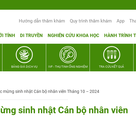
Yêu thương Lan tỏa – Trao hy vọng, vun 
Hướng dẫn thăm khám
Quy trình thăm khám
App
Th
ỚI TÍNH
DI TRUYỀN
NGHIÊN CỨU KHOA HỌC
HÀNH TRÌNH 
BẢNG GIÁ DỊCH VỤ
IVF - THỤ TINH ỐNG NGHIỆM
TRA CỨU KẾT QUẢ
c mừng sinh nhật Cán bộ nhân viên Tháng 10 – 2024
ng sinh nhật Cán bộ nhân viên