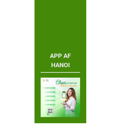
APP AF
HANOI