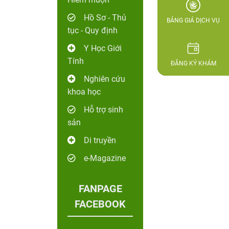
Hồ Sơ - Thủ
BẢNG GIÁ DỊCH VỤ
tục - Quy định
Y Học Giới
Tính
ĐĂNG KÝ KHÁM
Nghiên cứu
khoa học
Hỗ trợ sinh
sản
Di truyền
e-Magazine
FANPAGE
FACEBOOK