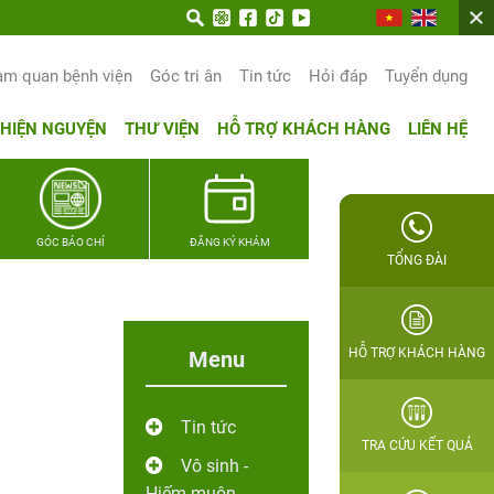
trọn hạnh phúc gia đình Quân nhân
am quan bệnh viện
Góc tri ân
Tin tức
Hỏi đáp
Tuyển dụng
THIỆN NGUYỆN
THƯ VIỆN
HỖ TRỢ KHÁCH HÀNG
LIÊN HỆ
GÓC BÁO CHÍ
ĐĂNG KÝ KHÁM
TỔNG ĐÀI
HỖ TRỢ KHÁCH HÀNG
Menu
Tin tức
TRA CỨU KẾT QUẢ
Vô sinh -
Hiếm muộn