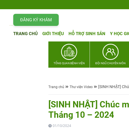
ĐĂNG KÝ KHÁM
TRANG CHỦ
GIỚI THIỆU
HỖ TRỢ SINH SẢN
Y HỌC GI
TỔNG QUAN BỆNH VIỆN
ĐỘI NGŨ CHUYÊN MÔN
[SINH NHẬT] Chú
Trang chủ
Thư viện Video
[SINH NHẬT] Chúc mừ
Tháng 10 – 2024
01/10/2024