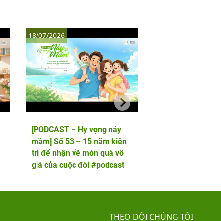
18/07/2026
11/07/2026
[PODCAST – Hy vọng nảy
[PODCAST – Hy vọ
mầm] Số 53 – 15 năm kiên
mầm] Số 52 – 5 lầ
trì để nhận về món quà vô
phôi và cái kết viê
giá của cuộc đời #podcast
hai thiên thần nhỏ
THEO DÕI CHÚNG TÔI