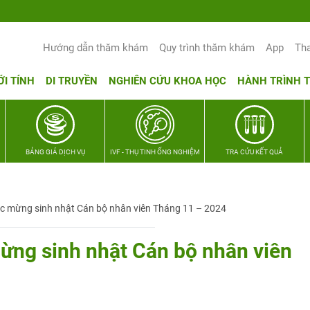
Yêu thương Lan tỏa – Trao hy vọng, vun t
Hướng dẫn thăm khám
Quy trình thăm khám
App
Th
ỚI TÍNH
DI TRUYỀN
NGHIÊN CỨU KHOA HỌC
HÀNH TRÌNH 
BẢNG GIÁ DỊCH VỤ
IVF - THỤ TINH ỐNG NGHIỆM
TRA CỨU KẾT QUẢ
c mừng sinh nhật Cán bộ nhân viên Tháng 11 – 2024
ng sinh nhật Cán bộ nhân viên