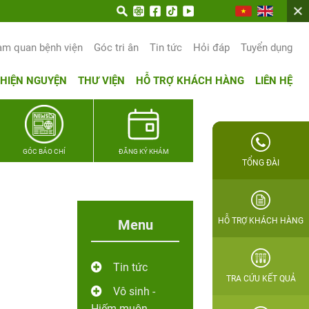
rọn hạnh phúc gia đình Quân nhân
am quan bệnh viện
Góc tri ân
Tin tức
Hỏi đáp
Tuyển dụng
THIỆN NGUYỆN
THƯ VIỆN
HỖ TRỢ KHÁCH HÀNG
LIÊN HỆ
GÓC BÁO CHÍ
ĐĂNG KÝ KHÁM
TỔNG ĐÀI
HỖ TRỢ KHÁCH HÀNG
Menu
Tin tức
TRA CỨU KẾT QUẢ
Vô sinh -
Hiếm muộn