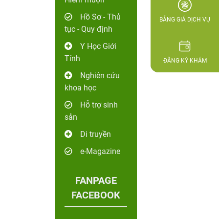
Hồ Sơ - Thủ
BẢNG GIÁ DỊCH VỤ
tục - Quy định
Y Học Giới
Tính
ĐĂNG KÝ KHÁM
Nghiên cứu
khoa học
Hỗ trợ sinh
sản
Di truyền
e-Magazine
FANPAGE
FACEBOOK