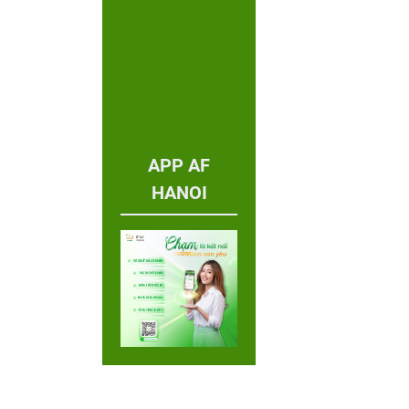
APP AF
HANOI