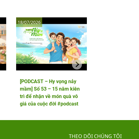
18/07/2026
11/07/2026
[PODCAST – Hy vọng nảy
[PODCAST – Hy vọ
mầm] Số 53 – 15 năm kiên
mầm] Số 52 – 5 lầ
trì để nhận về món quà vô
phôi và cái kết viê
giá của cuộc đời #podcast
hai thiên thần nhỏ
THEO DÕI CHÚNG TÔI