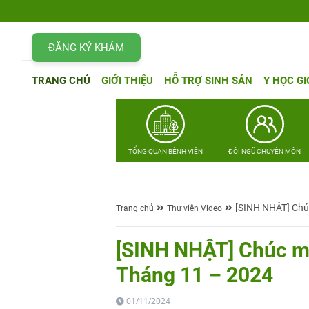
ĐĂNG KÝ KHÁM
TRANG CHỦ
GIỚI THIỆU
HỖ TRỢ SINH SẢN
Y HỌC GI
TỔNG QUAN BỆNH VIỆN
ĐỘI NGŨ CHUYÊN MÔN
[SINH NHẬT] Chú
Trang chủ
Thư viện Video
[SINH NHẬT] Chúc mừ
Tháng 11 – 2024
01/11/2024