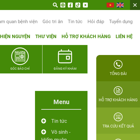
n trọn hạnh phúc gia đình Quân nhân
am quan bệnh viện
Góc tri ân
Tin tức
Hỏi đáp
Tuyển dụng
THIỆN NGUYỆN
THƯ VIỆN
HỖ TRỢ KHÁCH HÀNG
LIÊN HỆ
GÓC BÁO CHÍ
ĐĂNG KÝ KHÁM
TỔNG ĐÀI
HỖ TRỢ KHÁCH HÀNG
Menu
Tin tức
TRA CỨU KẾT QUẢ
Vô sinh -
Hiếm muộn