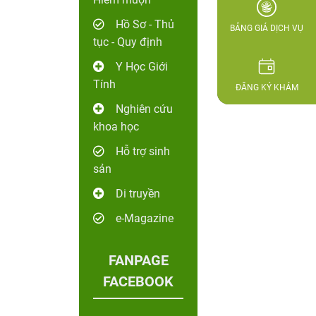
Hồ Sơ - Thủ
BẢNG GIÁ DỊCH VỤ
tục - Quy định
Y Học Giới
Tính
ĐĂNG KÝ KHÁM
Nghiên cứu
khoa học
Hỗ trợ sinh
sản
Di truyền
e-Magazine
FANPAGE
FACEBOOK