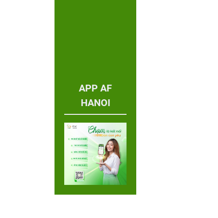
APP AF
HANOI