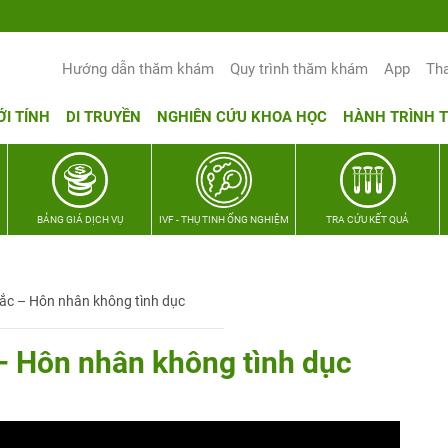
Yêu thương Lan tỏa – Trao hy vọng, vu
Hướng dẫn thăm khám
Quy trình thăm khám
App
Th
ỚI TÍNH
DI TRUYỀN
NGHIÊN CỨU KHOA HỌC
HÀNH TRÌNH 
BẢNG GIÁ DỊCH VỤ
IVF - THỤ TINH ỐNG NGHIỆM
TRA CỨU KẾT QUẢ
c – Hôn nhân không tình dục
 Hôn nhân không tình dục