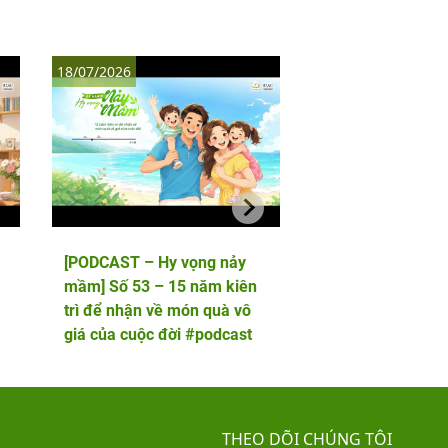
18/07/2026
11/07/2026
[PODCAST – Hy vọng nảy
[PODCAST – Hy vọ
mầm] Số 53 – 15 năm kiên
mầm] Số 52 – 5 lầ
trì để nhận về món quà vô
phôi và cái kết viê
giá của cuộc đời #podcast
hai thiên thần nhỏ
THEO DÕI CHÚNG TÔI