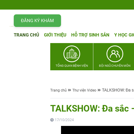
ĐĂNG KÝ KHÁM
TRANG CHỦ
GIỚI THIỆU
HỖ TRỢ SINH SẢN
Y HỌC GI
TỔNG QUAN BỆNH VIỆN
ĐỘI NGŨ CHUYÊN MÔN
TALKSHOW: Đa sắ
Trang chủ
Thư viện Video
TALKSHOW: Đa sắc –
17/10/2024