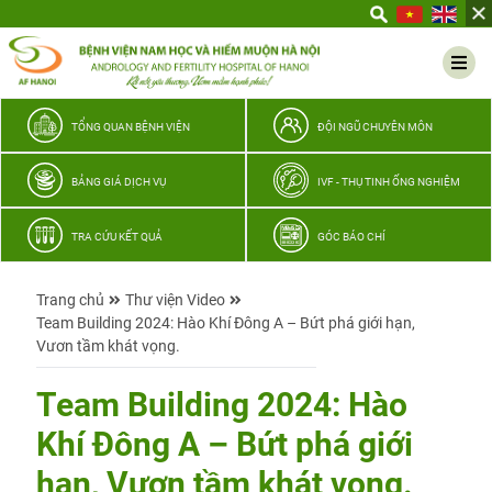
Yêu
thương
Lan
tỏa
–
TỔNG QUAN BỆNH VIỆN
ĐỘI NGŨ CHUYÊN MÔN
Trao
hy
BẢNG GIÁ DỊCH VỤ
IVF - THỤ TINH ỐNG NGHIỆM
vọng,
vun
TRA CỨU KẾT QUẢ
GÓC BÁO CHÍ
trọn
hạnh
Trang chủ
Thư viện Video
phúc
Team Building 2024: Hào Khí Đông A – Bứt phá giới hạn,
gia
Vươn tầm khát vọng.
đình
Quân
Team Building 2024: Hào
nhân
Khí Đông A – Bứt phá giới
hạn, Vươn tầm khát vọng.