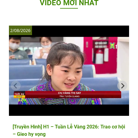
VIDEO MỚI NHẤT
2/08/2026
1
[Truyền Hình] H1 – Tuần Lễ Vàng 2026: Trao cơ hội
– Gieo hy vọng