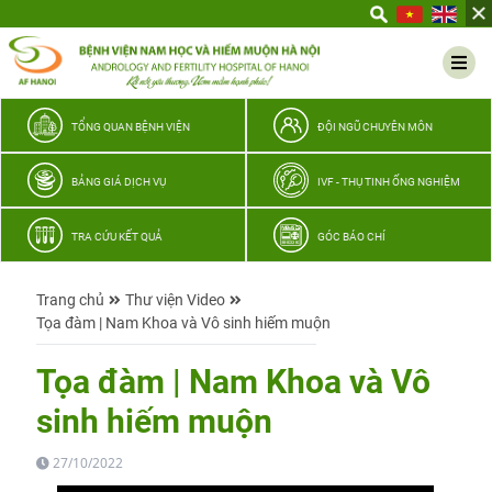
Yêu
thương
Lan
tỏa
–
TỔNG QUAN BỆNH VIỆN
ĐỘI NGŨ CHUYÊN MÔN
Trao
hy
BẢNG GIÁ DỊCH VỤ
IVF - THỤ TINH ỐNG NGHIỆM
vọng,
vun
TRA CỨU KẾT QUẢ
GÓC BÁO CHÍ
trọn
hạnh
Trang chủ
Thư viện Video
phúc
Tọa đàm | Nam Khoa và Vô sinh hiếm muộn
gia
đình
Tọa đàm | Nam Khoa và Vô
Quân
sinh hiếm muộn
nhân
27/10/2022