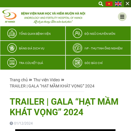
Yêu
thương
Lan
tỏa
–
TỔNG QUAN BỆNH VIỆN
ĐỘI NGŨ CHUYÊN MÔN
Trao
hy
BẢNG GIÁ DỊCH VỤ
IVF - THỤ TINH ỐNG NGHIỆM
vọng,
vun
TRA CỨU KẾT QUẢ
GÓC BÁO CHÍ
trọn
hạnh
Trang chủ
Thư viện Video
phúc
TRAILER | GALA “HẠT MẦM KHÁT VỌNG” 2024
gia
đình
TRAILER | GALA “HẠT MẦM
Quân
KHÁT VỌNG” 2024
nhân
01/12/2024