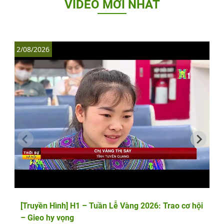
VIDEO MỚI NHẤT
2/08/2026
1
[Truyền Hình] H1 – Tuần Lễ Vàng 2026: Trao cơ hội
– Gieo hy vọng