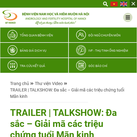
Yêu
thương
Lan
tỏa
–
TỔNG QUAN BỆNH VIỆN
ĐỘI NGŨ CHUYÊN MÔN
Trao
hy
BẢNG GIÁ DỊCH VỤ
IVF - THỤ TINH ỐNG NGHIỆM
vọng,
vun
TRA CỨU KẾT QUẢ
GÓC BÁO CHÍ
trọn
hạnh
Trang chủ
Thư viện Video
phúc
TRAILER | TALKSHOW: Đa sắc – Giải mã các triệu chứng tuổi
gia
Mãn kinh
đình
Quân
TRAILER | TALKSHOW: Đa
nhân
sắc – Giải mã các triệu
chứng tuổi Mãn kinh