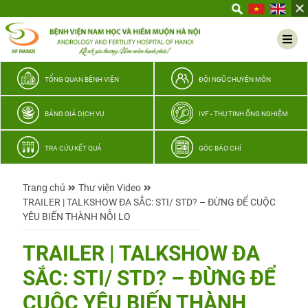
Yêu
thương
Lan
tỏa
–
TỔNG QUAN BỆNH VIỆN
ĐỘI NGŨ CHUYÊN MÔN
Trao
hy
BẢNG GIÁ DỊCH VỤ
IVF - THỤ TINH ỐNG NGHIỆM
vọng,
vun
TRA CỨU KẾT QUẢ
GÓC BÁO CHÍ
trọn
hạnh
Trang chủ
Thư viện Video
phúc
TRAILER | TALKSHOW ĐA SẮC: STI/ STD? – ĐỪNG ĐỂ CUỘC
gia
YÊU BIẾN THÀNH NỖI LO
đình
Quân
TRAILER | TALKSHOW ĐA
nhân
SẮC: STI/ STD? – ĐỪNG ĐỂ
CUỘC YÊU BIẾN THÀNH