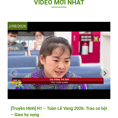
VIDEO MỚI NHẤT
2/08/2026
1
[Truyền Hình] H1 – Tuần Lễ Vàng 2026: Trao cơ hội
– Gieo hy vọng