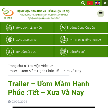
Yêu
thương
Lan
tỏa
–
TỔNG QUAN BỆNH VIỆN
ĐỘI NGŨ CHUYÊN MÔN
Trao
hy
BẢNG GIÁ DỊCH VỤ
IVF - THỤ TINH ỐNG NGHIỆM
vọng,
vun
TRA CỨU KẾT QUẢ
GÓC BÁO CHÍ
trọn
hạnh
Trang chủ
Thư viện Video
phúc
Trailer – Ươm Mầm Hạnh Phúc :Tết – Xưa Và Nay
gia
đình
Trailer – Ươm Mầm Hạnh
Quân
Phúc :Tết – Xưa Và Nay
nhân
03/02/2024