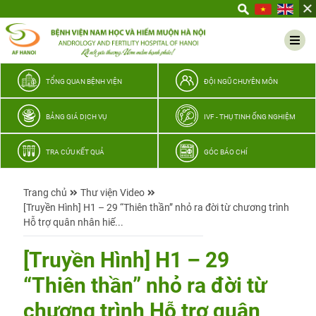
Yêu
thương
Lan
tỏa
–
TỔNG QUAN BỆNH VIỆN
ĐỘI NGŨ CHUYÊN MÔN
Trao
hy
BẢNG GIÁ DỊCH VỤ
IVF - THỤ TINH ỐNG NGHIỆM
vọng,
vun
TRA CỨU KẾT QUẢ
GÓC BÁO CHÍ
trọn
hạnh
Trang chủ
Thư viện Video
phúc
[Truyền Hình] H1 – 29 “Thiên thần” nhỏ ra đời từ chương trình
gia
Hỗ trợ quân nhân hiế...
đình
Quân
[Truyền Hình] H1 – 29
nhân
“Thiên thần” nhỏ ra đời từ
chương trình Hỗ trợ quân