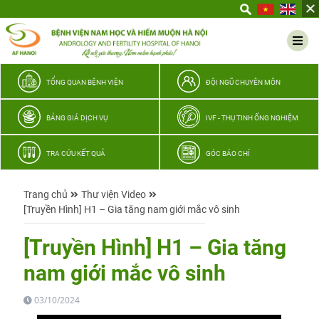
Yêu
thương
Lan
tỏa
–
TỔNG QUAN BỆNH VIỆN
ĐỘI NGŨ CHUYÊN MÔN
Trao
hy
BẢNG GIÁ DỊCH VỤ
IVF - THỤ TINH ỐNG NGHIỆM
vọng,
vun
TRA CỨU KẾT QUẢ
GÓC BÁO CHÍ
trọn
hạnh
Trang chủ
Thư viện Video
phúc
[Truyền Hình] H1 – Gia tăng nam giới mắc vô sinh
gia
đình
[Truyền Hình] H1 – Gia tăng
Quân
nam giới mắc vô sinh
nhân
03/10/2024