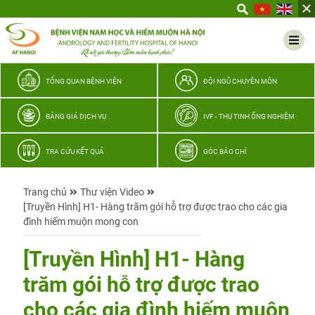
Yêu
thương
Lan
tỏa
–
TỔNG QUAN BỆNH VIỆN
ĐỘI NGŨ CHUYÊN MÔN
Trao
hy
BẢNG GIÁ DỊCH VỤ
IVF - THỤ TINH ỐNG NGHIỆM
vọng,
vun
TRA CỨU KẾT QUẢ
GÓC BÁO CHÍ
trọn
hạnh
Trang chủ
Thư viện Video
phúc
[Truyền Hình] H1- Hàng trăm gói hỗ trợ được trao cho các gia
gia
đình hiếm muộn mong con
đình
Quân
[Truyền Hình] H1- Hàng
nhân
trăm gói hỗ trợ được trao
cho các gia đình hiếm muộn