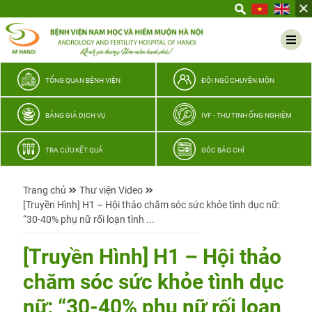
Yêu
thương
Lan
tỏa
–
TỔNG QUAN BỆNH VIỆN
ĐỘI NGŨ CHUYÊN MÔN
Trao
hy
BẢNG GIÁ DỊCH VỤ
IVF - THỤ TINH ỐNG NGHIỆM
vọng,
vun
TRA CỨU KẾT QUẢ
GÓC BÁO CHÍ
trọn
hạnh
Trang chủ
Thư viện Video
phúc
[Truyền Hình] H1 – Hội thảo chăm sóc sức khỏe tình dục nữ:
gia
“30-40% phụ nữ rối loạn tình ...
đình
Quân
[Truyền Hình] H1 – Hội thảo
nhân
chăm sóc sức khỏe tình dục
nữ: “30-40% phụ nữ rối loạn