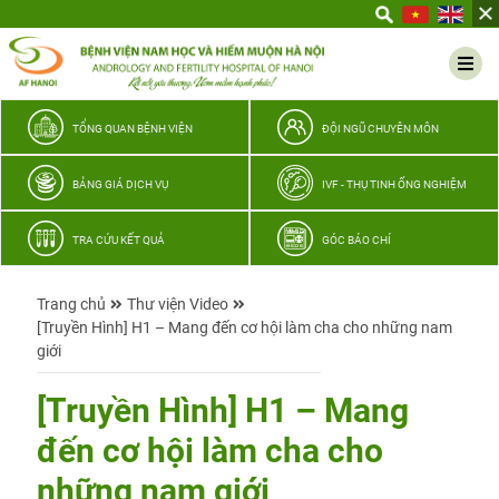
Yêu
thương
Lan
tỏa
–
TỔNG QUAN BỆNH VIỆN
ĐỘI NGŨ CHUYÊN MÔN
Trao
hy
BẢNG GIÁ DỊCH VỤ
IVF - THỤ TINH ỐNG NGHIỆM
vọng,
vun
TRA CỨU KẾT QUẢ
GÓC BÁO CHÍ
trọn
hạnh
Trang chủ
Thư viện Video
phúc
[Truyền Hình] H1 – Mang đến cơ hội làm cha cho những nam
gia
giới
đình
Quân
[Truyền Hình] H1 – Mang
nhân
đến cơ hội làm cha cho
những nam giới