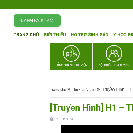
ĐĂNG KÝ KHÁM
TRANG CHỦ
GIỚI THIỆU
HỖ TRỢ SINH SẢN
Y HỌC GI
TỔNG QUAN BỆNH VIỆN
ĐỘI NGŨ CHUYÊN MÔN
[Truyền Hình] H1 
Trang chủ
Thư viện Video
[Truyền Hình] H1 – T
05/10/2024