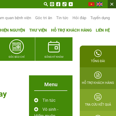
trọn hạnh phúc gia đình Quân nhân
am quan bệnh viện
Góc tri ân
Tin tức
Hỏi đáp
Tuyển dụng
THIỆN NGUYỆN
THƯ VIỆN
HỖ TRỢ KHÁCH HÀNG
LIÊN HỆ
GÓC BÁO CHÍ
ĐĂNG KÝ KHÁM
TỔNG ĐÀI
HỖ TRỢ KHÁCH HÀNG
Menu
ay
Tin tức
TRA CỨU KẾT QUẢ
Vô sinh -
Hiếm muộn