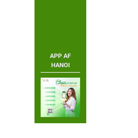
APP AF
HANOI