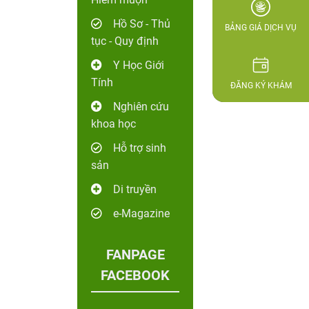
Hồ Sơ - Thủ
BẢNG GIÁ DỊCH VỤ
tục - Quy định
Y Học Giới
Tính
ĐĂNG KÝ KHÁM
Nghiên cứu
khoa học
Hỗ trợ sinh
sản
Di truyền
e-Magazine
FANPAGE
FACEBOOK