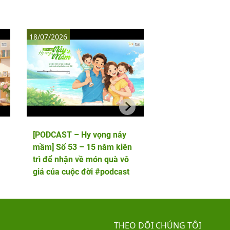
18/07/2026
11/07/2026
[PODCAST – Hy vọng nảy
[PODCAST – Hy vọ
mầm] Số 53 – 15 năm kiên
mầm] Số 52 – 5 lầ
trì để nhận về món quà vô
phôi và cái kết viê
giá của cuộc đời #podcast
hai thiên thần nhỏ
THEO DÕI CHÚNG TÔI