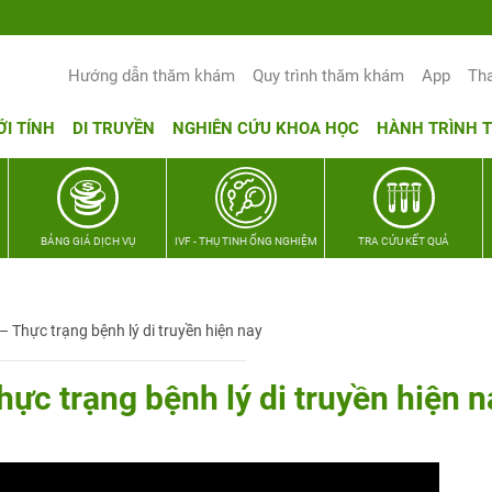
Yêu thương Lan tỏa – Trao hy vọng, vun 
Hướng dẫn thăm khám
Quy trình thăm khám
App
Th
ỚI TÍNH
DI TRUYỀN
NGHIÊN CỨU KHOA HỌC
HÀNH TRÌNH 
BẢNG GIÁ DỊCH VỤ
IVF - THỤ TINH ỐNG NGHIỆM
TRA CỨU KẾT QUẢ
– Thực trạng bệnh lý di truyền hiện nay
hực trạng bệnh lý di truyền hiện n