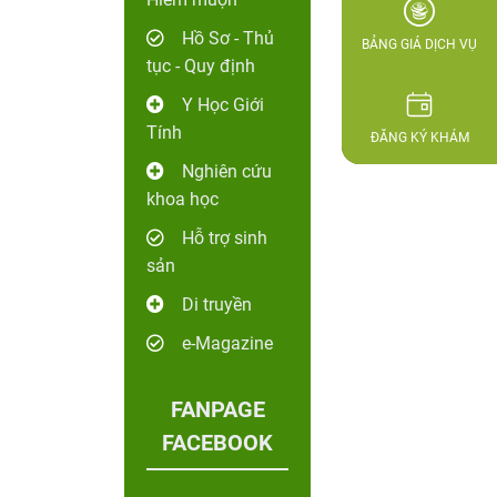
Hồ Sơ - Thủ
BẢNG GIÁ DỊCH VỤ
tục - Quy định
Y Học Giới
Tính
ĐĂNG KÝ KHÁM
Nghiên cứu
khoa học
Hỗ trợ sinh
sản
Di truyền
e-Magazine
FANPAGE
FACEBOOK