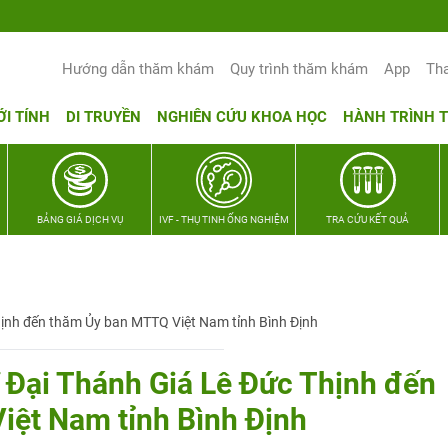
Yêu thương Lan tỏa – Trao hy vọng, vun trọ
Hướng dẫn thăm khám
Quy trình thăm khám
App
Th
ỚI TÍNH
DI TRUYỀN
NGHIÊN CỨU KHOA HỌC
HÀNH TRÌNH 
BẢNG GIÁ DỊCH VỤ
IVF - THỤ TINH ỐNG NGHIỆM
TRA CỨU KẾT QUẢ
Thịnh đến thăm Ủy ban MTTQ Việt Nam tỉnh Bình Định
ĩ Đại Thánh Giá Lê Đức Thịnh đến
ệt Nam tỉnh Bình Định