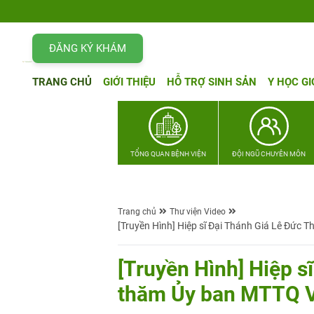
ĐĂNG KÝ KHÁM
TRANG CHỦ
GIỚI THIỆU
HỖ TRỢ SINH SẢN
Y HỌC GI
TỔNG QUAN BỆNH VIỆN
ĐỘI NGŨ CHUYÊN MÔN
Trang chủ
Thư viện Video
[Truyền Hình] Hiệp sĩ Đại Thánh Giá Lê Đức 
[Truyền Hình] Hiệp s
thăm Ủy ban MTTQ Vi