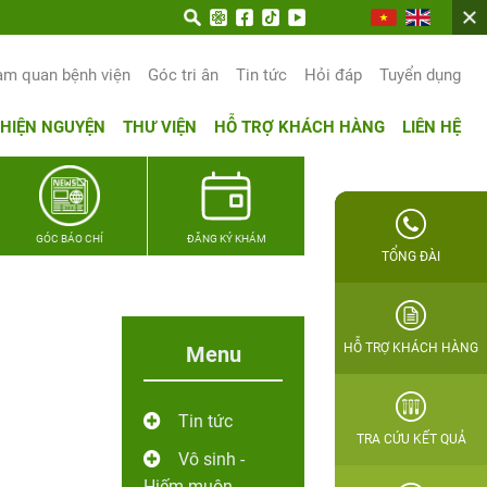
n hạnh phúc gia đình Quân nhân
am quan bệnh viện
Góc tri ân
Tin tức
Hỏi đáp
Tuyển dụng
THIỆN NGUYỆN
THƯ VIỆN
HỖ TRỢ KHÁCH HÀNG
LIÊN HỆ
GÓC BÁO CHÍ
ĐĂNG KÝ KHÁM
TỔNG ĐÀI
HỖ TRỢ KHÁCH HÀNG
Menu
Tin tức
TRA CỨU KẾT QUẢ
Vô sinh -
Hiếm muộn