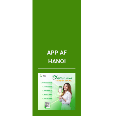
APP AF
HANOI