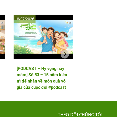
18/07/2026
11/07/2026
[PODCAST – Hy vọng nảy
[PODCAST – Hy vọ
mầm] Số 53 – 15 năm kiên
mầm] Số 52 – 5 lầ
trì để nhận về món quà vô
phôi và cái kết viê
giá của cuộc đời #podcast
hai thiên thần nhỏ
THEO DÕI CHÚNG TÔI