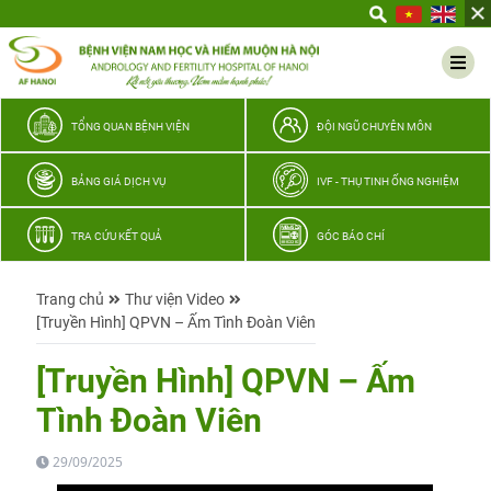
Yêu
thương
Lan
tỏa
–
TỔNG QUAN BỆNH VIỆN
ĐỘI NGŨ CHUYÊN MÔN
Trao
hy
BẢNG GIÁ DỊCH VỤ
IVF - THỤ TINH ỐNG NGHIỆM
vọng,
vun
TRA CỨU KẾT QUẢ
GÓC BÁO CHÍ
trọn
hạnh
Trang chủ
Thư viện Video
phúc
[Truyền Hình] QPVN – Ấm Tình Đoàn Viên
gia
đình
[Truyền Hình] QPVN – Ấm
Quân
Tình Đoàn Viên
nhân
29/09/2025