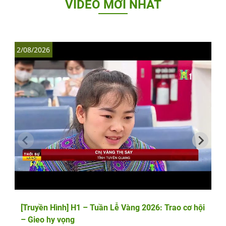
VIDEO MỚI NHẤT
2/08/2026
1
[Truyền Hình] H1 – Tuần Lễ Vàng 2026: Trao cơ hội
– Gieo hy vọng