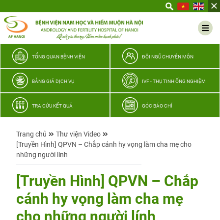
Yêu
thương
Lan
tỏa
–
TỔNG QUAN BỆNH VIỆN
ĐỘI NGŨ CHUYÊN MÔN
Trao
hy
BẢNG GIÁ DỊCH VỤ
IVF - THỤ TINH ỐNG NGHIỆM
vọng,
vun
TRA CỨU KẾT QUẢ
GÓC BÁO CHÍ
trọn
hạnh
Trang chủ
Thư viện Video
phúc
[Truyền Hình] QPVN – Chắp cánh hy vọng làm cha mẹ cho
gia
những người lính
đình
Quân
[Truyền Hình] QPVN – Chắp
nhân
cánh hy vọng làm cha mẹ
cho những người lính