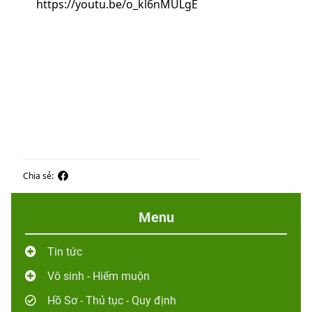
https://youtu.be/o_kl6nMULgE
Chia sẻ:
Menu
Tin tức
Vô sinh - Hiếm muộn
Hồ Sơ - Thủ tục - Quy định