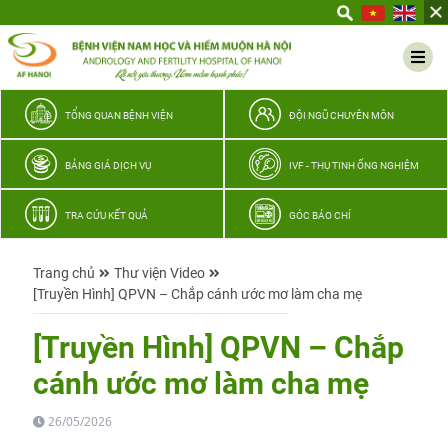
Yêu
thương
Lan
tỏa
–
TỔNG QUAN BỆNH VIỆN
ĐỘI NGŨ CHUYÊN MÔN
Trao
hy
BẢNG GIÁ DỊCH VỤ
IVF - THỤ TINH ỐNG NGHIỆM
vọng,
vun
TRA CỨU KẾT QUẢ
GÓC BÁO CHÍ
trọn
hạnh
Trang chủ
Thư viện Video
phúc
[Truyền Hình] QPVN – Chắp cánh ước mơ làm cha mẹ
gia
đình
[Truyền Hình] QPVN – Chắp
Quân
cánh ước mơ làm cha mẹ
nhân
26/05/2026