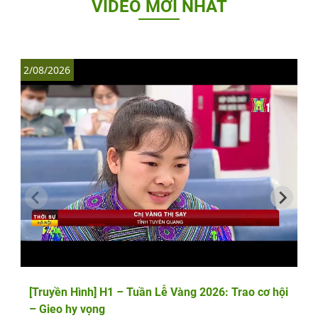
VIDEO MỚI NHẤT
2/08/2026
1
[Truyền Hình] H1 – Tuần Lễ Vàng 2026: Trao cơ hội
– Gieo hy vọng