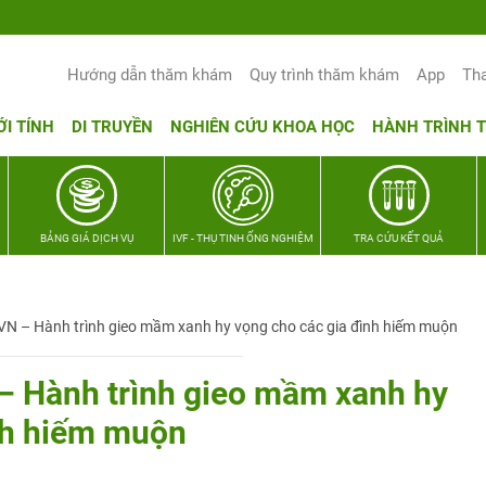
Yêu thương Lan tỏa – Trao hy vọng, vun
Hướng dẫn thăm khám
Quy trình thăm khám
App
Th
ỚI TÍNH
DI TRUYỀN
NGHIÊN CỨU KHOA HỌC
HÀNH TRÌNH 
BẢNG GIÁ DỊCH VỤ
IVF - THỤ TINH ỐNG NGHIỆM
TRA CỨU KẾT QUẢ
VN – Hành trình gieo mầm xanh hy vọng cho các gia đình hiếm muộn
– Hành trình gieo mầm xanh hy
nh hiếm muộn