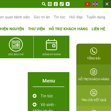
 trọn hạnh phúc gia đình Quân nhân
am quan bệnh viện
Góc tri ân
Tin tức
Hỏi đáp
Tuyển dụng
THIỆN NGUYỆN
THƯ VIỆN
HỖ TRỢ KHÁCH HÀNG
LIÊN HỆ
GÓC BÁO CHÍ
ĐĂNG KÝ KHÁM
TỔNG ĐÀI
HỖ TRỢ KHÁCH HÀNG
Menu
Tin tức
TRA CỨU KẾT QUẢ
Vô sinh -
Hiếm muộn