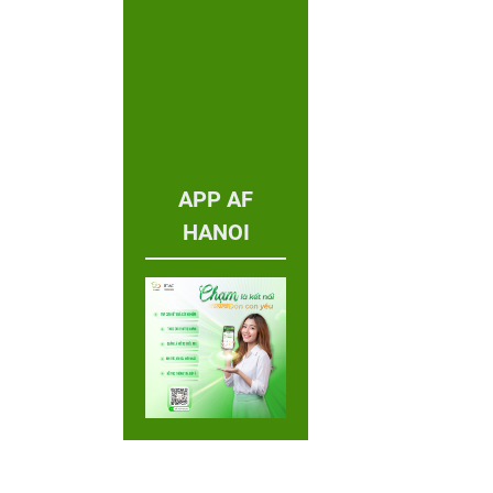
APP AF
HANOI