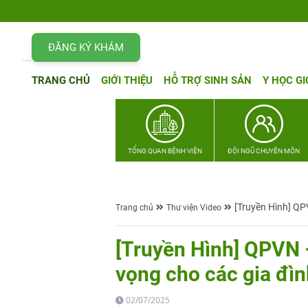
ĐĂNG KÝ KHÁM
TRANG CHỦ
GIỚI THIỆU
HỖ TRỢ SINH SẢN
Y HỌC GI
TỔNG QUAN BỆNH VIỆN
ĐỘI NGŨ CHUYÊN MÔN
[Truyền Hình] QP
Trang chủ
Thư viện Video
[Truyền Hình] QPVN 
vọng cho các gia đì
02/07/2025