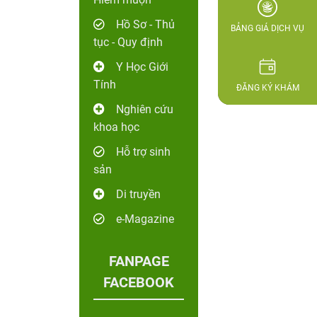
Hồ Sơ - Thủ
BẢNG GIÁ DỊCH VỤ
tục - Quy định
Y Học Giới
Tính
ĐĂNG KÝ KHÁM
Nghiên cứu
khoa học
Hỗ trợ sinh
sản
Di truyền
e-Magazine
FANPAGE
FACEBOOK