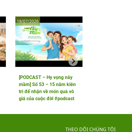
18/07/2026
11/07/2026
[PODCAST – Hy vọng nảy
[PODCAST – Hy vọ
mầm] Số 53 – 15 năm kiên
mầm] Số 52 – 5 lầ
trì để nhận về món quà vô
phôi và cái kết viê
giá của cuộc đời #podcast
hai thiên thần nhỏ
THEO DÕI CHÚNG TÔI