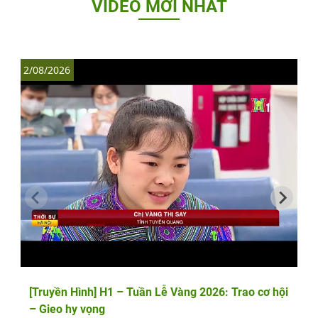
VIDEO MỚI NHẤT
2/08/2026
1
[Truyền Hình] H1 – Tuần Lễ Vàng 2026: Trao cơ hội
– Gieo hy vọng