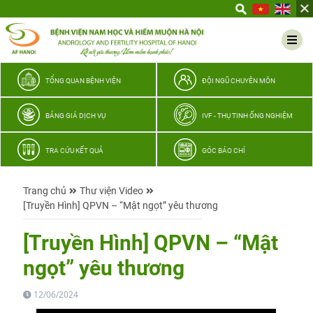
Yêu
thương
Lan
tỏa
–
TỔNG QUAN BỆNH VIỆN
ĐỘI NGŨ CHUYÊN MÔN
Trao
hy
BẢNG GIÁ DỊCH VỤ
IVF - THỤ TINH ỐNG NGHIỆM
vọng,
vun
TRA CỨU KẾT QUẢ
GÓC BÁO CHÍ
trọn
hạnh
Trang chủ
Thư viện Video
phúc
[Truyền Hình] QPVN – “Mật ngọt” yêu thương
gia
đình
[Truyền Hình] QPVN – “Mật
Quân
ngọt” yêu thương
nhân
12/06/2024