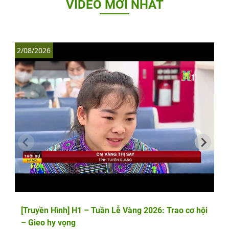
VIDEO MỚI NHẤT
2/08/2026
1
[Truyền Hình] H1 – Tuần Lễ Vàng 2026: Trao cơ hội
– Gieo hy vọng