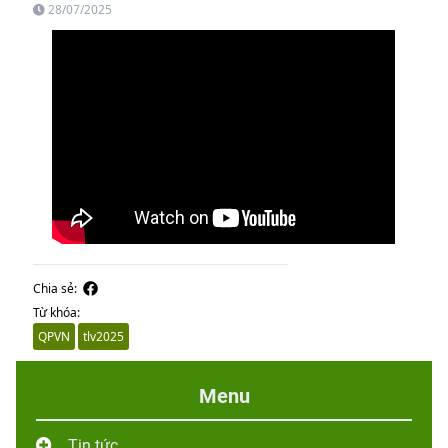
28/07/2025
Chia sẻ:
Từ khóa:
QPVN
tlv2025
Menu
Tin tức