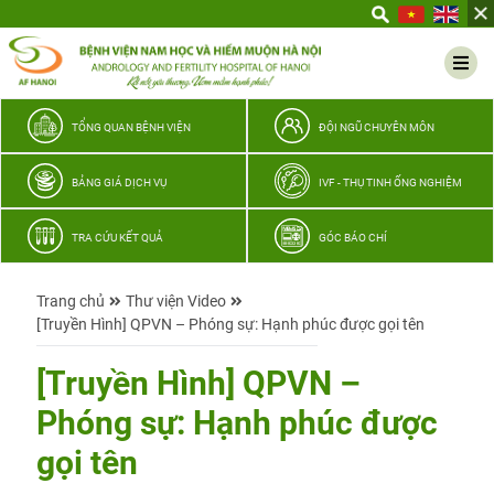
Yêu
thương
Lan
tỏa
–
TỔNG QUAN BỆNH VIỆN
ĐỘI NGŨ CHUYÊN MÔN
Trao
hy
BẢNG GIÁ DỊCH VỤ
IVF - THỤ TINH ỐNG NGHIỆM
vọng,
vun
TRA CỨU KẾT QUẢ
GÓC BÁO CHÍ
trọn
hạnh
Trang chủ
Thư viện Video
phúc
[Truyền Hình] QPVN – Phóng sự: Hạnh phúc được gọi tên
gia
đình
[Truyền Hình] QPVN –
Quân
Phóng sự: Hạnh phúc được
nhân
gọi tên