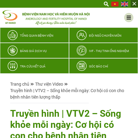
Yêu
thương
Lan
tỏa
–
TỔNG QUAN BỆNH VIỆN
ĐỘI NGŨ CHUYÊN MÔN
Trao
hy
BẢNG GIÁ DỊCH VỤ
IVF - THỤ TINH ỐNG NGHIỆM
vọng,
vun
TRA CỨU KẾT QUẢ
GÓC BÁO CHÍ
trọn
hạnh
Trang chủ
Thư viện Video
phúc
Truyền hình | VTV2 – Sống khỏe mỗi ngày: Cơ hội có con cho
gia
bệnh nhân tiên lượng thấp
đình
Quân
Truyền hình | VTV2 – Sống
nhân
khỏe mỗi ngày: Cơ hội có
con cho bệnh nhân tiên