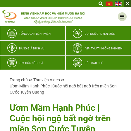
Yêu
thương
Lan
tỏa
–
TỔNG QUAN BỆNH VIỆN
ĐỘI NGŨ CHUYÊN MÔN
Trao
hy
BẢNG GIÁ DỊCH VỤ
IVF - THỤ TINH ỐNG NGHIỆM
vọng,
vun
TRA CỨU KẾT QUẢ
GÓC BÁO CHÍ
trọn
hạnh
Trang chủ
Thư viện Video
phúc
Ươm Mầm Hạnh Phúc | Cuộc hội ngộ bất ngờ trên miền Sơn
gia
Cước Tuyên Quang
đình
Quân
Ươm Mầm Hạnh Phúc |
nhân
Cuộc hội ngộ bất ngờ trên
miền Sơn Cước Tuyên