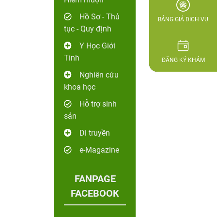
Hồ Sơ - Thủ
BẢNG GIÁ DỊCH VỤ
tục - Quy định
Y Học Giới
Tính
ĐĂNG KÝ KHÁM
Nghiên cứu
khoa học
Hỗ trợ sinh
sản
Di truyền
e-Magazine
FANPAGE
FACEBOOK