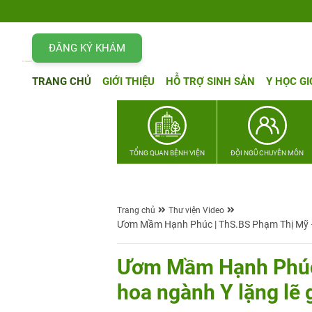
ĐĂNG KÝ KHÁM
TRANG CHỦ
GIỚI THIỆU
HỖ TRỢ SINH SẢN
Y HỌC GI
TỔNG QUAN BỆNH VIỆN
ĐỘI NGŨ CHUYÊN MÔN
Trang chủ
Thư viện Video
Ươm Mầm Hạnh Phúc | ThS.BS Phạm Thị Mỹ –
Ươm Mầm Hạnh Phúc 
hoa ngành Y lặng lẽ