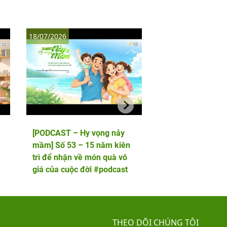
18/07/2026
11/07/2026
[PODCAST – Hy vọng nảy
[PODCAST – Hy vọ
mầm] Số 53 – 15 năm kiên
mầm] Số 52 – 5 lầ
trì để nhận về món quà vô
phôi và cái kết viê
giá của cuộc đời #podcast
hai thiên thần nhỏ
THEO DÕI CHÚNG TÔI