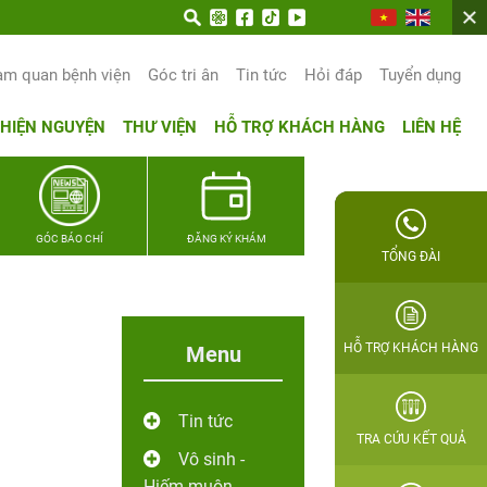
un trọn hạnh phúc gia đình Quân nhân
am quan bệnh viện
Góc tri ân
Tin tức
Hỏi đáp
Tuyển dụng
THIỆN NGUYỆN
THƯ VIỆN
HỖ TRỢ KHÁCH HÀNG
LIÊN HỆ
GÓC BÁO CHÍ
ĐĂNG KÝ KHÁM
TỔNG ĐÀI
HỖ TRỢ KHÁCH HÀNG
Menu
Tin tức
TRA CỨU KẾT QUẢ
Vô sinh -
Hiếm muộn