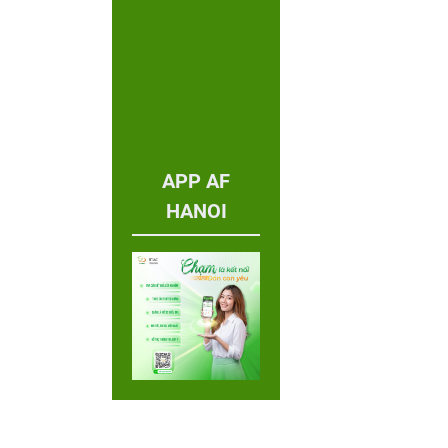
APP AF
HANOI