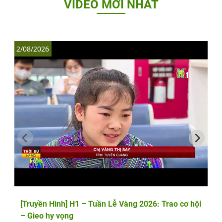
VIDEO MỚI NHẤT
2/08/2026
1
[Truyền Hình] H1 – Tuần Lễ Vàng 2026: Trao cơ hội
– Gieo hy vọng