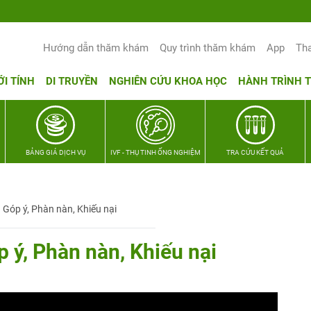
Yêu thương Lan tỏa – Trao hy vọng, vu
Hướng dẫn thăm khám
Quy trình thăm khám
App
Th
ỚI TÍNH
DI TRUYỀN
NGHIÊN CỨU KHOA HỌC
HÀNH TRÌNH 
BẢNG GIÁ DỊCH VỤ
IVF - THỤ TINH ỐNG NGHIỆM
TRA CỨU KẾT QUẢ
Góp ý, Phàn nàn, Khiếu nại
 ý, Phàn nàn, Khiếu nại