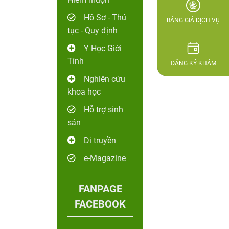
Hồ Sơ - Thủ
BẢNG GIÁ DỊCH VỤ
tục - Quy định
Y Học Giới
Tính
ĐĂNG KÝ KHÁM
Nghiên cứu
khoa học
Hỗ trợ sinh
sản
Di truyền
e-Magazine
FANPAGE
FACEBOOK