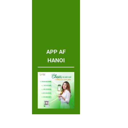
APP AF
HANOI