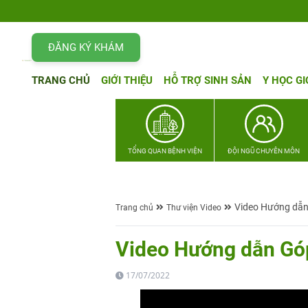
ĐĂNG KÝ KHÁM
TRANG CHỦ
GIỚI THIỆU
HỖ TRỢ SINH SẢN
Y HỌC GI
TỔNG QUAN BỆNH VIỆN
ĐỘI NGŨ CHUYÊN MÔN
Video Hướng dẫn 
Trang chủ
Thư viện Video
Video Hướng dẫn Góp
17/07/2022