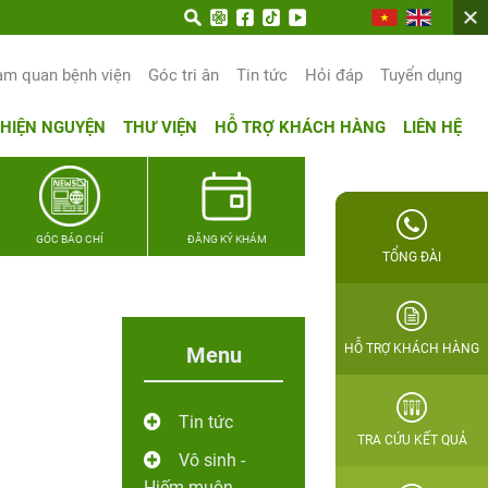
n trọn hạnh phúc gia đình Quân nhân
am quan bệnh viện
Góc tri ân
Tin tức
Hỏi đáp
Tuyển dụng
THIỆN NGUYỆN
THƯ VIỆN
HỖ TRỢ KHÁCH HÀNG
LIÊN HỆ
GÓC BÁO CHÍ
ĐĂNG KÝ KHÁM
TỔNG ĐÀI
HỖ TRỢ KHÁCH HÀNG
Menu
Tin tức
TRA CỨU KẾT QUẢ
Vô sinh -
Hiếm muộn