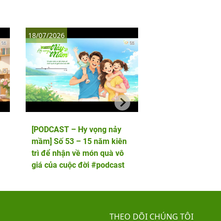
18/07/2026
11/07/2026
[PODCAST – Hy vọng nảy
[PODCAST – Hy vọ
mầm] Số 53 – 15 năm kiên
mầm] Số 52 – 5 lầ
trì để nhận về món quà vô
phôi và cái kết viê
giá của cuộc đời #podcast
hai thiên thần nhỏ
THEO DÕI CHÚNG TÔI