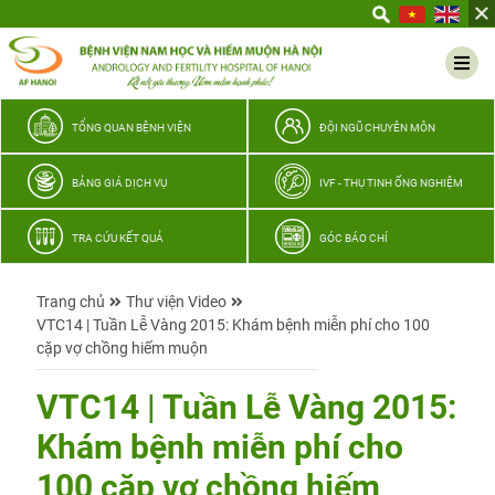
Yêu
thương
Lan
tỏa
–
TỔNG QUAN BỆNH VIỆN
ĐỘI NGŨ CHUYÊN MÔN
Trao
hy
BẢNG GIÁ DỊCH VỤ
IVF - THỤ TINH ỐNG NGHIỆM
vọng,
vun
TRA CỨU KẾT QUẢ
GÓC BÁO CHÍ
trọn
hạnh
Trang chủ
Thư viện Video
phúc
VTC14 | Tuần Lễ Vàng 2015: Khám bệnh miễn phí cho 100
gia
cặp vợ chồng hiếm muộn
đình
Quân
VTC14 | Tuần Lễ Vàng 2015:
nhân
Khám bệnh miễn phí cho
100 cặp vợ chồng hiếm