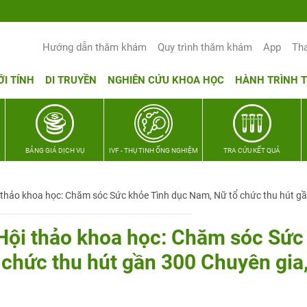
Hướng dẫn thăm khám
Quy trình thăm khám
App
Th
ỚI TÍNH
DI TRUYỀN
NGHIÊN CỨU KHOA HỌC
HÀNH TRÌNH 
BẢNG GIÁ DỊCH VỤ
IVF - THỤ TINH ỐNG NGHIỆM
TRA CỨU KẾT QUẢ
 thảo khoa học: Chăm sóc Sức khỏe Tình dục Nam, Nữ tổ chức thu hút gầ
Hội thảo khoa học: Chăm sóc Sức
 chức thu hút gần 300 Chuyên gia