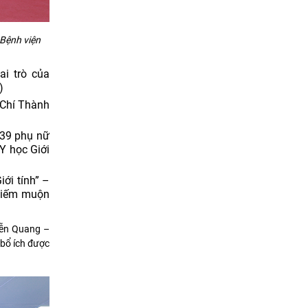
 Bệnh viện
ai trò của
)
 Chí Thành
039 phụ nữ
Y học Giới
iới tính” –
 Hiếm muộn
yễn Quang –
 bổ ích được