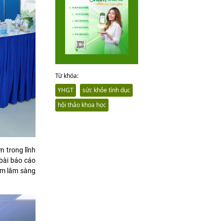
Từ khóa:
YHGT
sức khỏe tình dục
hội thảo khoa học
n trong lĩnh
 bài báo cáo
iệm lâm sàng