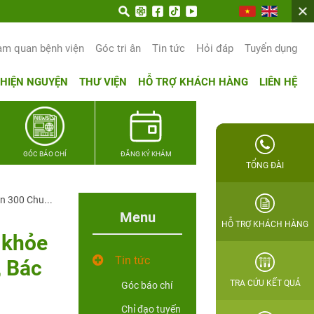
am quan bệnh viện
Góc tri ân
Tin tức
Hỏi đáp
Tuyển dụng
THIỆN NGUYỆN
THƯ VIỆN
HỖ TRỢ KHÁCH HÀNG
LIÊN HỆ
GÓC BÁO CHÍ
ĐĂNG KÝ KHÁM
TỔNG ĐÀI
n 300 Chu...
Menu
HỖ TRỢ KHÁCH HÀNG
 khỏe
Tin tức
, Bác
TRA CỨU KẾT QUẢ
Góc báo chí
Chỉ đạo tuyến