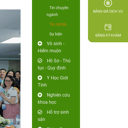
Tin chuyên
BẢNG GIÁ DỊCH VỤ
ngành
Tin nội bộ
Sự kiện
ĐĂNG KÝ KHÁM
Vô sinh -
Hiếm muộn
Hồ Sơ - Thủ
tục - Quy định
Y Học Giới
Tính
Nghiên cứu
khoa học
Hỗ trợ sinh
sản