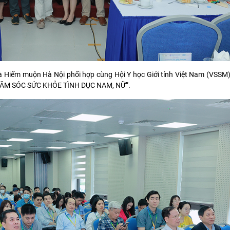
 Hiếm muộn Hà Nội phối hợp cùng Hội Y học Giới tính Việt Nam (VSSM)
“CHĂM SÓC SỨC KHỎE TÌNH DỤC NAM, NỮ”.