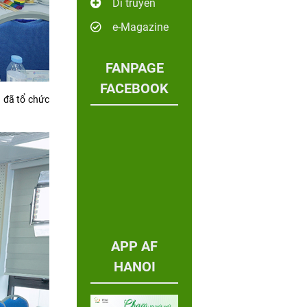
Di truyền
e-Magazine
FANPAGE
FACEBOOK
 đã tổ chức
APP AF
HANOI