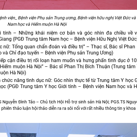
ệnh viện_ Bệnh viện Phụ sản Trung ương, Bệnh viện hữu nghị Việt Đức và
Nam học và Hiếm muộn Hà Nội
i tính – Những khái niệm cơ bản và góc nhìn đa chiều về v
g Giang (PGĐ Trung tâm Nam học – Bệnh viện Hữu Nghị Việt Đức
c nữ: Tổng quan chẩn đoán và điều trị” – Thạc sĩ, Bác sĩ Phan
 và Chỉ đạo tuyến – Bệnh viện Phụ sản Trung Ương)
iếp cận điều trị rối loạn ham muốn và hưng phấn tình dục ở 1
Hiếm muộn Hà Nội” – Bác sĩ Phan Thị Bích Thuận (Trung tâm 
muộn Hà Nội)
ạn chức năng tình dục nữ: Góc nhìn thực tế từ Trung tâm Y học G
gọc (PGĐ Trung tâm Y học Giới tính – Bệnh viện Nam học và
S Nguyễn Đình Tảo – Chủ tịch Hội Hỗ trợ sinh sản Hà Nội; PGS.TS Ngu
phiên thảo luận hội thảo diễn ra ra sôi nổi với rất nhiều thông tin y khoa