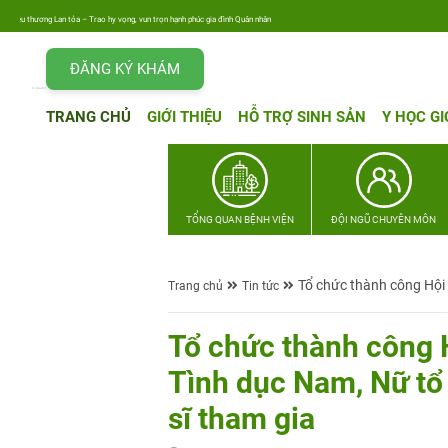
– Trao hy vọng, vun trọn hạnh phúc gia đình Quân nhân
ĐĂNG KÝ KHÁM
TRANG CHỦ
GIỚI THIỆU
HỖ TRỢ SINH SẢN
Y HỌC GI
TỔNG QUAN BỆNH VIỆN
ĐỘI NGŨ CHUYÊN MÔN
Tổ chức thành công Hội
Trang chủ
Tin tức
Tổ chức thành công 
Tình dục Nam, Nữ tổ
sĩ tham gia