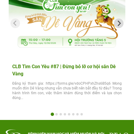
CLB Tìm Con Yêu #87 | Đừng bỏ lỡ cơ hội săn Dê
Vàng
Đăng ký tham gia: https://forms.gle/vdoCPHPxhZhs6B5q6 Mong
muốn đón Dê Vàng nhưng vẫn chưa biết nên bắt đầu từ đâu? Trong
hành trình tìm con, việc thăm khám đúng thời điểm và lựa chọn
đúng...