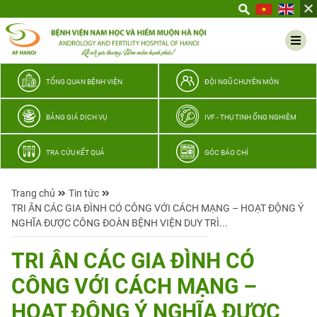
Yêu
thương
Lan
tỏa
–
TỔNG QUAN BỆNH VIỆN
ĐỘI NGŨ CHUYÊN MÔN
Trao
hy
BẢNG GIÁ DỊCH VỤ
IVF - THỤ TINH ỐNG NGHIỆM
vọng,
vun
TRA CỨU KẾT QUẢ
GÓC BÁO CHÍ
trọn
hạnh
Trang chủ
Tin tức
phúc
TRI ÂN CÁC GIA ĐÌNH CÓ CÔNG VỚI CÁCH MẠNG – HOẠT ĐỘNG Ý
gia
NGHĨA ĐƯỢC CÔNG ĐOÀN BỆNH VIỆN DUY TRÌ...
đình
Quân
TRI ÂN CÁC GIA ĐÌNH CÓ
nhân
CÔNG VỚI CÁCH MẠNG –
HOẠT ĐỘNG Ý NGHĨA ĐƯỢC