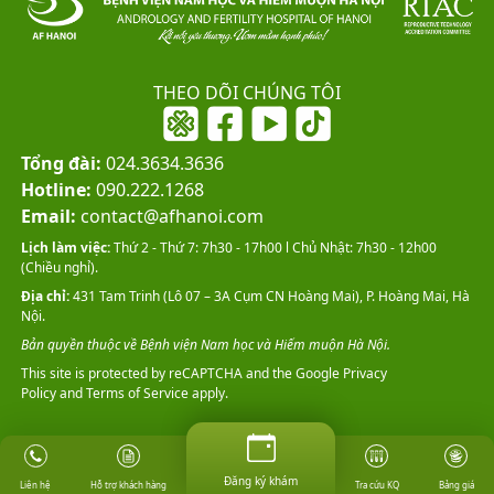
THEO DÕI CHÚNG TÔI
Tổng đài:
024.3634.3636
Hotline:
090.222.1268
Email:
contact@afhanoi.com
Lịch làm việc:
Thứ 2 - Thứ 7: 7h30 - 17h00 l Chủ Nhật: 7h30 - 12h00
(Chiều nghỉ).
Địa chỉ:
431 Tam Trinh (Lô 07 – 3A Cụm CN Hoàng Mai), P. Hoàng Mai, Hà
Nội.
Bản quyền thuộc về Bệnh viện Nam học và Hiếm muộn Hà Nội.
This site is protected by reCAPTCHA and the Google
Privacy
Policy
and
Terms of Service
apply.
Đăng ký khám
Đăng ký khám
Hỗ trợ khách hàng
Tra cứu KQ
Bảng giá
Liên hệ