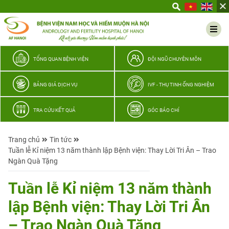
Yêu
thương
Lan
tỏa
–
TỔNG QUAN BỆNH VIỆN
ĐỘI NGŨ CHUYÊN MÔN
Trao
hy
BẢNG GIÁ DỊCH VỤ
IVF - THỤ TINH ỐNG NGHIỆM
vọng,
vun
TRA CỨU KẾT QUẢ
GÓC BÁO CHÍ
trọn
hạnh
Trang chủ
Tin tức
phúc
Tuần lễ Kỉ niệm 13 năm thành lập Bệnh viện: Thay Lời Tri Ân – Trao
gia
Ngàn Quà Tặng
đình
Quân
Tuần lễ Kỉ niệm 13 năm thành
nhân
lập Bệnh viện: Thay Lời Tri Ân
– Trao Ngàn Quà Tặng