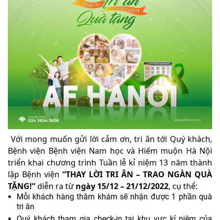
Với mong muốn gửi lời cảm ơn, tri ân tới Quý khách,
Bệnh viện Bệnh viện Nam học và Hiếm muộn Hà Nội
triển khai chương trình Tuần lễ kỉ niệm 13 năm thành
lập Bệnh viện
“THAY LỜI TRI ÂN – TRAO NGÀN QUÀ
TẶNG!”
diễn ra từ
ngày 15/12 – 21/12/2022
, cụ thể:
Mỗi khách hàng thăm khám sẽ nhận được 1 phần quà
tri ân
Quý khách tham gia check-in tại khu vực kỉ niệm của