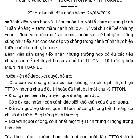
—————
?
Thời gian bắt đầu nhận hồ sơ: 26/06/2019
❤️
Bệnh viện Nam học và Hiếm muộn Hà Nội tổ chức chương trình
“Tuần lễ vàng – Ươm mầm hạnh phúc 2019” với chủ đề “Sẻ chia hy
vọng – Trọn vẹn ước mơ!” với mong muốn san sẻ bớt gánh nặng
cũng như tiếp sức cho các cặp vợ chồng trong hành trình thực hiện
thiên chức làm cha, làm mẹ.
Bệnh viện sẵn sàng tiếp nhận những trường hợp có đủ các tiêu
chuẩn sau để xét duyệt hồ sơ và hỗ trợ TTTON – 10 trường hợp
MIỄN PHÍ TOÀN BỘ
?
Điều kiện để được xét duyệt hỗ trợ:
– Các cặp vợ chồng chưa có con chung, có chỉ định thực hiện
TTTON nhưng chưa điều trị hoặc đã thất bại một chu kỳ TTTON.
– Không mắc bệnh lây truyền qua đường tình dục.
– Có giấy xác nhận hoàn cảnh đặc biệt khó khăn của địa phương.
– Đối với người vợ không quá 38 tuổi, tử cung không bất thường, có
chỉ số dự trữ buồng trứng bình thường.
– Đối với người chồng, có ít nhất một triệu tinh trùng di động trong
tinh dịch.
Tùy theo từng trường hợp, chi phí cho một lần TTTON bình