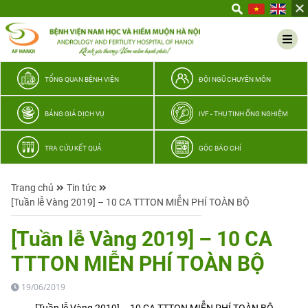
Yêu
thương
Lan
tỏa
–
TỔNG QUAN BỆNH VIỆN
ĐỘI NGŨ CHUYÊN MÔN
Trao
hy
BẢNG GIÁ DỊCH VỤ
IVF - THỤ TINH ỐNG NGHIỆM
vọng,
vun
TRA CỨU KẾT QUẢ
GÓC BÁO CHÍ
trọn
hạnh
Trang chủ
Tin tức
phúc
[Tuần lễ Vàng 2019] – 10 CA TTTON MIỄN PHÍ TOÀN BỘ
gia
đình
[Tuần lễ Vàng 2019] – 10 CA
Quân
TTTON MIỄN PHÍ TOÀN BỘ
nhân
19/06/2019
[Tuần lễ Vàng 2019] – 10 CA TTTON MIỄN PHÍ TOÀN BỘ