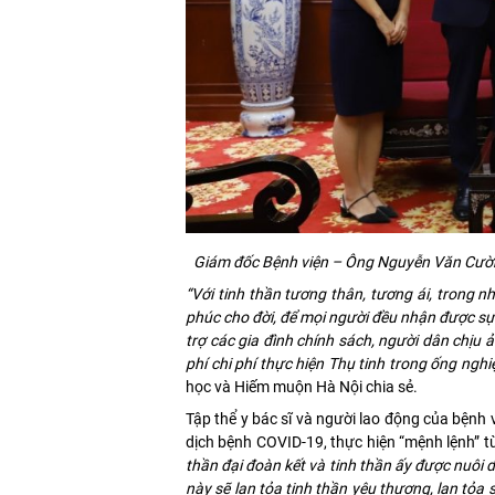
Giám đốc Bệnh viện – Ông Nguyễn Văn Cườn
“Với tinh thần tương thân, tương ái, trong n
phúc cho đời, để mọi người đều nhận được sự
trợ các gia đình chính sách, người dân chịu ả
phí chi phí thực hiện Thụ tinh trong ống ngh
học và Hiếm muộn Hà Nội chia sẻ.
Tập thể y bác sĩ và người lao động của bện
dịch bệnh COVID-19, thực hiện “mệnh lệnh” từ
thần đại đoàn kết và tinh thần ấy được nuôi d
này sẽ lan tỏa tinh thần yêu thương, lan tỏa 