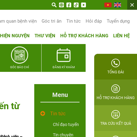
am quan bệnh viện
Góc tri ân
Tin tức
Hỏi đáp
Tuyển dụng
THIỆN NGUYỆN
THƯ VIỆN
HỖ TRỢ KHÁCH HÀNG
LIÊN HỆ
GÓC BÁO CHÍ
ĐĂNG KÝ KHÁM
TỔNG ĐÀI
Menu
HỖ TRỢ KHÁCH HÀNG
ến từ
Tin tức
TRA CỨU KẾT QUẢ
Chỉ đạo tuyến
Tin chuyên
 Bệnh viện –