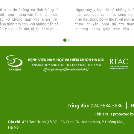
ô sinh do không có tinh trùng là
Ngày nay, y học đã có những bư
ột trong những vấn đề khiến nhiều
tiến vượt bậc với nhiều công ng
ặp vợ chồng gặp khó khăn trên
hiện đại, trong đó kỹ thuật xét nghi
ành trình tìm con. Với những tiến bộ
trước chuyển phôi đã trở thà
ủa y học hiện đại, kỹ thuật vi phẫu
phương pháp giúp các cặp 
inh...
chồng...
Tổng đài:
024.3634.3636
H
This site is protected
Địa chỉ:
431 Tam Trinh (Lô 07 – 3A Cụm CN Hoàng Mai), P. Hoàng Mai,
Hà Nội.