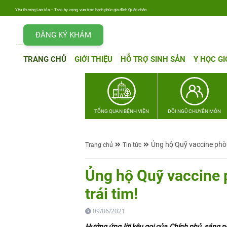
Yêu thương Lan tỏa – Trao hy vọng, vun trọn hạnh phúc gia đình Quân nhân
ĐĂNG KÝ KHÁM
TRANG CHỦ
GIỚI THIỆU
HỖ TRỢ SINH SẢN
Y HỌC GI
TỔNG QUAN BỆNH VIỆN
ĐỘI NGŨ CHUYÊN MÔN
Ủng hộ Quỹ vaccine phòn
Trang chủ
Tin tức
Ủng hộ Quỹ vaccine 
trái tim!
09/06/2021
Hưởng ứng lời kêu gọi của Chính phủ, sáng n