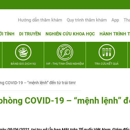
Hướng dẫn thăm khám
Quy trình thăm khám
App
Th
ỚI TÍNH
DI TRUYỀN
NGHIÊN CỨU KHOA HỌC
HÀNH TRÌNH 
BẢNG GIÁ DỊCH VỤ
IVF - THỤ TINH ỐNG NGHIỆM
TRA CỨU KẾT QUẢ
g COVID-19 – “mệnh lệnh” đến từ trái tim!
phòng COVID-19 – “mệnh lệnh” đ
gày 09/06/2021, tại trụ sở Ủy ban Mặt trận Tổ quốc Việt Nam, Giám đốc