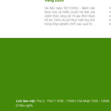
Vàng 2026
Hà Nội, ngày 30/7/2026 – Bệnh viện
V
Nam học và Hiếm muộn Hà Nội vừa
m
chính thức công bố 10 gia đình được
c
hỗ trợ 100% chi phí thực hiện thụ tinh
h
trong ống nghiệm (IVF) sau quá trình
c
xét...
t
Lịch làm việc:
Thứ 2 - Thứ 7: 7h30 - 17h00 l Chủ Nhật: 7h30 - 12h00
(Chiều nghỉ).