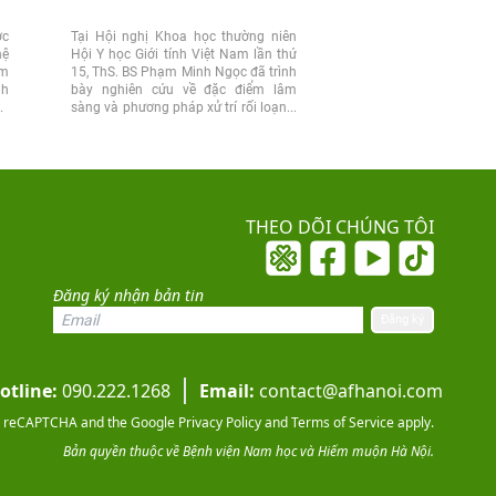
ớc
Tại Hội nghị Khoa học thường niên
Chiều 25/7, nhân kỷ n
hệ
Hội Y học Giới tính Việt Nam lần thứ
Ngày Thương binh 
ệm
15, ThS. BS Phạm Minh Ngọc đã trình
(27/7/1947 – 27/7/2026)
nh
bày nghiên cứu về đặc điểm lâm
Nam học và Hiếm muộn 
vợ
sàng và phương pháp xử trí rối loạn...
dự đồng hành cùng Đoà
của Đảng ủy, Bộ...
THEO DÕI CHÚNG TÔI
Đăng ký nhận bản tin
otline:
090.222.1268
Email:
contact@afhanoi.com
 by reCAPTCHA and the Google
Privacy Policy
and
Terms of Service
apply.
Bản quyền thuộc về Bệnh viện Nam học và Hiếm muộn Hà Nội.