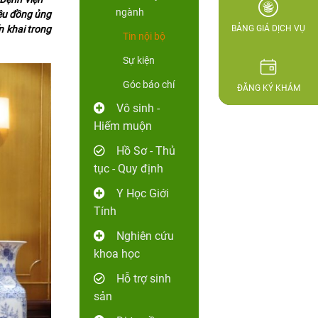
ngành
ệu đồng ủng
 khai trong
BẢNG GIÁ DỊCH VỤ
Tin nội bộ
Sự kiện
Góc báo chí
ĐĂNG KÝ KHÁM
Vô sinh -
Hiếm muộn
Hồ Sơ - Thủ
tục - Quy định
Y Học Giới
Tính
Nghiên cứu
khoa học
Hỗ trợ sinh
sản