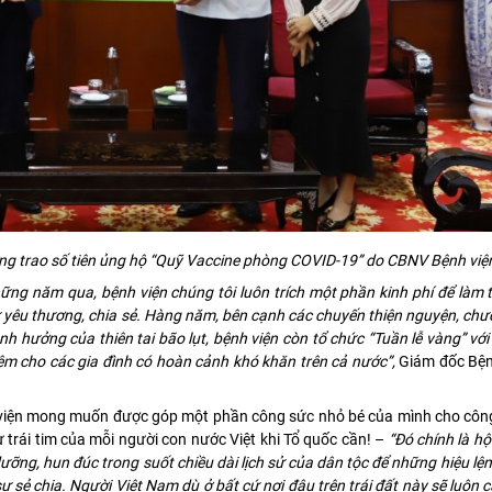
g trao số tiên ủng hộ “Quỹ Vaccine phòng COVID-19” do CBNV Bệnh việ
hững năm qua, bệnh viện chúng tôi luôn trích một phần kinh phí để làm t
 yêu thương, chia sẻ. Hàng năm, bên cạnh các chuyến thiện nguyện, chư
nh hưởng của thiên tai bão lụt, bệnh viện còn tổ chức “Tuần lễ vàng” với
iệm cho các gia đình có hoàn cảnh khó khăn trên cả nước”,
Giám đốc Bện
h viện mong muốn được góp một phần công sức nhỏ bé của mình cho côn
 trái tim của mỗi người con nước Việt khi Tổ quốc cần! –
“Đó chính là hộ
ưỡng, hun đúc trong suốt chiều dài lịch sử của dân tộc để những hiệu lệnh
sự sẻ chia. Người Việt Nam dù ở bất cứ nơi đâu trên trái đất này sẽ luôn