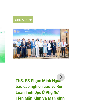
30/07/2026
27/07/2026
ThS. BS Phạm Minh Ngọc
AF HANOI vinh dự 
báo cáo nghiên cứu về Rối
hành cùng bộ đội b
Loạn Tình Dục Ở Phụ Nữ
phòng trong chuỗi 
Tiền Mãn Kinh Và Mãn Kinh
động tri ân tại Điện