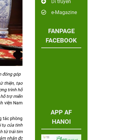
Di truyền
e-Magazine
FANPAGE
FACEBOOK
n đóng góp
ừ thiện, tạo
ơng trình hỗ
 hỗ trợ miễn
h viện Nam
APP AF
g tác phòng
HANOI
i tụ của tinh
 từ trái tim
 cảm nhận đc