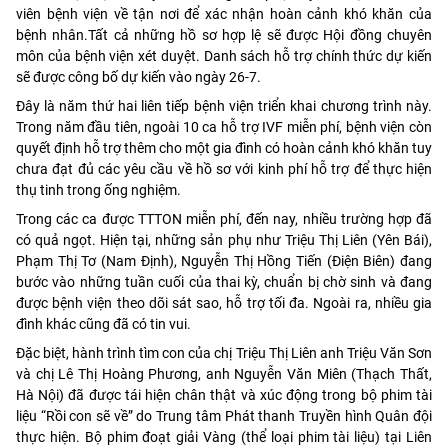
viên bệnh viện về tận nơi để xác nhận hoàn cảnh khó khăn của
bệnh nhân.Tất cả những hồ sơ hợp lệ sẽ được Hội đồng chuyên
môn của bệnh viện xét duyệt. Danh sách hỗ trợ chính thức dự kiến
sẽ được công bố dự kiến vào ngày 26-7.
Đây là năm thứ hai liên tiếp bệnh viện triển khai chương trình này.
Trong năm đầu tiên, ngoài 10 ca hỗ trợ IVF miễn phí, bệnh viện còn
quyết định hỗ trợ thêm cho một gia đình có hoàn cảnh khó khăn tuy
chưa đạt đủ các yêu cầu về hồ sơ với kinh phí hỗ trợ để thực hiện
thụ tinh trong ống nghiệm.
Trong các ca được TTTON miễn phí, đến nay, nhiều trường hợp đã
có quả ngọt. Hiện tại, những sản phụ như Triệu Thị Liên (Yên Bái),
Phạm Thị Tơ (Nam Định), Nguyễn Thị Hồng Tiến (Điện Biên) đang
bước vào những tuần cuối của thai kỳ, chuẩn bị chờ sinh và đang
được bệnh viện theo dõi sát sao, hỗ trợ tối đa. Ngoài ra, nhiều gia
đình khác cũng đã có tin vui.
Đặc biệt, hành trình tìm con của chị Triệu Thị Liên anh Triệu Văn Sơn
và chị Lê Thị Hoàng Phương, anh Nguyễn Văn Miên (Thạch Thất,
Hà Nội) đã được tái hiện chân thật và xúc động trong bộ phim tài
liệu “Rồi con sẽ về” do Trung tâm Phát thanh Truyền hình Quân đội
thực hiện. Bộ phim đoạt giải Vàng (thể loại phim tài liệu) tại Liên