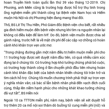
hoan Truyền hình toàn quốc lần thứ 39 vào tháng 12-2019. Chị
Phương, anh Miên cũng là trường hợp được hỗ trợ thụ tinh trong
ống nghiệm miễn phí thành công tại Bệnh viện Nam học và Hiếm
muộn Hà Nội và chị Phương hiện đang mang thai đôi.
ThS, BS Lê Thị Thu Hiền, Phó Giám đốc Bệnh viện cho biết, rất nhiều
gia đình hiếm muộn đến bệnh viện nhưng khi tìm ra nguyên nhân lại
không có điều kiện để làm IVF. Do đó, bệnh viện muốn được chia sẻ
gánh nặng, trước hết là về mặt chi phí để các cặp vợ chồng có hoàn
cảnh khó khăn trọn vẹn ước mơ.
“Trong chặng đường gần một năm điều trị hiếm muộn miễn phí cho
11 trường hợp được xét duyệt năm đầu tiên, có quá nhiều cảm xúc
đọng lại ở chúng tôi. Có trường hợp khó tưởng chừng phải bỏ cuộc,
có trường hợp thành công ở lần chuyển phôi đầu tiên nhưng hoàn
cảnh khó khăn đặc biệt của bệnh nhân khiến chúng tôi trăn trở và
tìm cách hỗ trợ. Chúng tôi muốn chương trình phải thật sự trọn vẹn
ý nghĩa nhân văn; cả bác sĩ lẫn bệnh nhân phải đến vạch đích cuối
cùng, thắp lên niềm hạnh phúc cho những khát khao tưởng chừng
đã vụt tắt”, BS Hiền nói
Ngoài 10 ca TTTON miễn phí, năm nay, bệnh viện sẽ xét duyệt hỗ
trợ thêm 20 ca mổ nội soi thăm dò buồng tử cung miễn phí (nữ) và