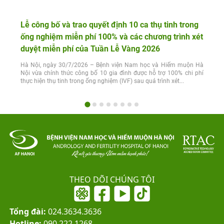
Lễ công bố và trao quyết định 10 ca thụ tinh trong
ống nghiệm miễn phí 100% và các chương trình xét
duyệt miễn phí của Tuần Lễ Vàng 2026
Hà Nội, ngày 30/7/2026 – Bệnh viện Nam học và Hiếm muộn Hà
Nội vừa chính thức công bố 10 gia đình được hỗ trợ 100% chi phí
thực hiện thụ tinh trong ống nghiệm (IVF) sau quá trình xét...
THEO DÕI CHÚNG TÔI
Tổng đài:
024.3634.3636
Hotline:
090.222.1268