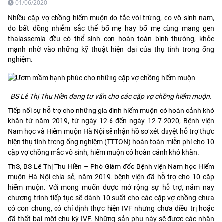
01/06/2020
Nhiều cặp vợ chồng hiếm muộn do tắc vòi trứng, do vô sinh nam,
do bất đồng nhiễm sắc thể bố mẹ hay bố mẹ cùng mang gen
thalassemia đều có thể sinh con hoàn toàn bình thường, khỏe
mạnh nhờ vào những kỹ thuật hiện đại của thụ tinh trong ống
nghiệm.
BS Lê Thị Thu Hiền đang tư vấn cho các cặp vợ chồng hiếm muộn.
Tiếp nối sự hỗ trợ cho những gia đình hiếm muộn có hoàn cảnh khó
khăn từ năm 2019, từ ngày 12-6 đến ngày 12-7-2020, Bệnh viện
Nam học và Hiếm muộn Hà Nội sẽ nhận hồ sơ xét duyệt hỗ trợ thực
hiện thụ tinh trong ống nghiệm (TTTON) hoàn toàn miễn phí cho 10
cặp vợ chồng mắc vô sinh, hiếm muộn có hoàn cảnh khó khăn.
ThS, BS Lê Thị Thu Hiền – Phó Giám đốc Bệnh viện Nam học Hiếm
muộn Hà Nội chia sẻ, năm 2019, bệnh viện đã hỗ trợ cho 10 cặp
hiếm muộn. Với mong muốn được mở rộng sự hỗ trợ, năm nay
chương trình tiếp tục sẽ dành 10 suất cho các cặp vợ chồng chưa
có con chung, có chỉ định thực hiện IVF nhưng chưa điều trị hoặc
đã thất bại một chu kỳ IVF. Những sản phụ này sẽ được các nhân