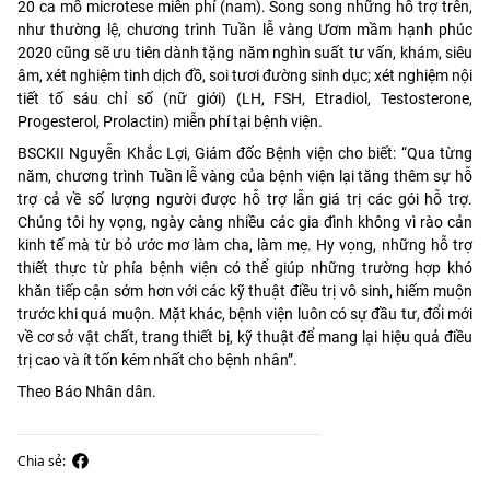
20 ca mổ microtese miễn phí (nam). Song song những hỗ trợ trên,
như thường lệ, chương trình Tuần lễ vàng Ươm mầm hạnh phúc
2020 cũng sẽ ưu tiên dành tặng năm nghìn suất tư vấn, khám, siêu
âm, xét nghiệm tinh dịch đồ, soi tươi đường sinh dục; xét nghiệm nội
tiết tố sáu chỉ số (nữ giới) (LH, FSH, Etradiol, Testosterone,
Progesterol, Prolactin) miễn phí tại bệnh viện.
BSCKII Nguyễn Khắc Lợi, Giám đốc Bệnh viện cho biết: “Qua từng
năm, chương trình Tuần lễ vàng của bệnh viện lại tăng thêm sự hỗ
trợ cả về số lượng người được hỗ trợ lẫn giá trị các gói hỗ trợ.
Chúng tôi hy vọng, ngày càng nhiều các gia đình không vì rào cản
kinh tế mà từ bỏ ước mơ làm cha, làm mẹ. Hy vọng, những hỗ trợ
thiết thực từ phía bệnh viện có thể giúp những trường hợp khó
khăn tiếp cận sớm hơn với các kỹ thuật điều trị vô sinh, hiếm muộn
trước khi quá muộn. Mặt khác, bệnh viện luôn có sự đầu tư, đổi mới
về cơ sở vật chất, trang thiết bị, kỹ thuật để mang lại hiệu quả điều
trị cao và ít tốn kém nhất cho bệnh nhân”.
Theo Báo Nhân dân.
Chia sẻ: