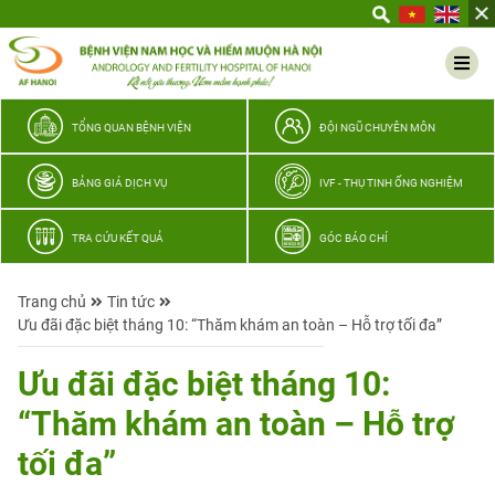
Yêu
thương
Lan
tỏa
–
TỔNG QUAN BỆNH VIỆN
ĐỘI NGŨ CHUYÊN MÔN
Trao
hy
BẢNG GIÁ DỊCH VỤ
IVF - THỤ TINH ỐNG NGHIỆM
vọng,
vun
TRA CỨU KẾT QUẢ
GÓC BÁO CHÍ
trọn
hạnh
Trang chủ
Tin tức
phúc
Ưu đãi đặc biệt tháng 10: “Thăm khám an toàn – Hỗ trợ tối đa”
gia
đình
Ưu đãi đặc biệt tháng 10:
Quân
“Thăm khám an toàn – Hỗ trợ
nhân
tối đa”