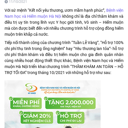
11/10/2021
Với sứ mệnh “Kết nối yêu thương, ươm mầm hạnh phúc”,
Bệnh viện
Nam học và Hiếm muộn Hà Nội
không chỉ là địa chỉ thăm khám và
điều trị uy tín trong lĩnh vực Y học giới tính, Vô sinh – Hiếm muộn
mà còn được biết đến với nhiều chương trình hỗ trợ cộng đồng hiếm
muộn trên khắp cả nước.
Tiếp nối thành công của chương trình “Tuần Lễ Vàng”, “Hỗ trợ 100%
chi phí thụ tinh trong ống nghiệm” hay “Yêu thương lan tỏa”- hỗ trợ
chi phí thăm khám và điều trị hiếm muộn cho gia đình quân nhân
cùng nhiều hoạt động thiết thực khác, Bệnh viện Nam học và Hiếm
muộn Hà Nội triển khai chương trình “THĂM KHÁM AN TOÀN – HỖ
TRỢ TỐI ĐA” trong tháng 10/2021 với những hỗ trợ như sau: