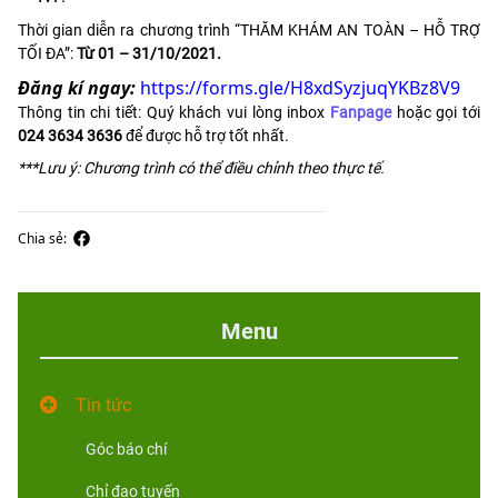
Thời gian diễn ra chương trình “THĂM KHÁM AN TOÀN – HỖ TRỢ
TỐI ĐA”:
Từ 01 – 31/10/2021.
Đăng kí ngay:
https://forms.gle/H8xdSyzjuqYKBz8V9
Thông tin chi tiết: Quý khách vui lòng inbox
Fanpage
hoặc gọi tới
024 3634 3636
để được hỗ trợ tốt nhất.
***Lưu ý: Chương trình có thể điều chỉnh theo thực tế.
Chia sẻ:
Menu
Tin tức
Góc báo chí
Chỉ đạo tuyến