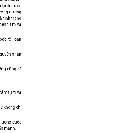
 lại do trầm
 cương dương
à tình trạng
bệnh tim và
oặc rối loạn
Nguyên nhân
động cũng sẽ
ảm tự ti và
ày không chỉ
 lượng cuộc
hấn mạnh.