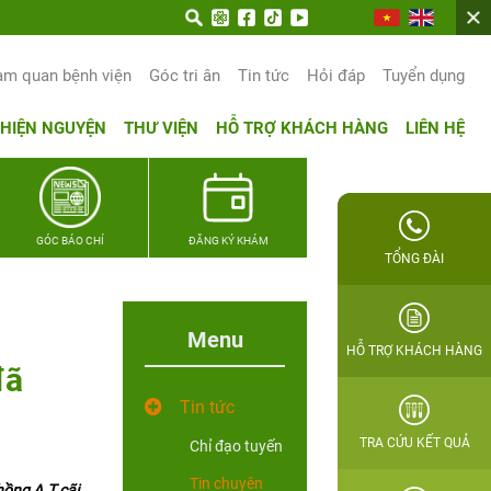
am quan bệnh viện
Góc tri ân
Tin tức
Hỏi đáp
Tuyển dụng
THIỆN NGUYỆN
THƯ VIỆN
HỖ TRỢ KHÁCH HÀNG
LIÊN HỆ
GÓC BÁO CHÍ
ĐĂNG KÝ KHÁM
TỔNG ĐÀI
Menu
HỖ TRỢ KHÁCH HÀNG
đã
Tin tức
TRA CỨU KẾT QUẢ
Chỉ đạo tuyến
Tin chuyên
hồng A.T cãi