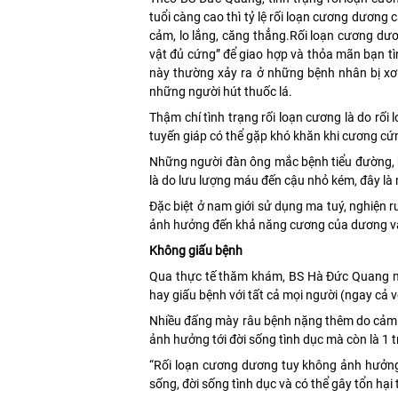
tuổi càng cao thì tỷ lệ rối loạn cương dương c
cảm, lo lắng, căng thẳng.Rối loạn cương dươ
vật đủ cứng” để giao hợp và thỏa mãn bạn tìn
này thường xảy ra ở những bệnh nhân bị xơ
những người hút thuốc lá.
Thậm chí tình trạng rối loạn cương là do rối
tuyến giáp có thể gặp khó khăn khi cương cứ
Những người đàn ông mắc bệnh tiểu đường, b
là do lưu lượng máu đến cậu nhỏ kém, đây là
Đặc biệt ở nam giới sử dụng ma tuý, nghiện r
ảnh hưởng đến khả năng cương của dương v
Không giấu bệnh
Qua thực tế thăm khám, BS Hà Đức Quang nhậ
hay giấu bệnh với tất cả mọi người (ngay cả v
Nhiều đấng mày râu bệnh nặng thêm do cảm gi
ảnh hưởng tới đời sống tình dục mà còn là 1
“Rối loạn cương dương tuy không ảnh hưởng 
sống, đời sống tình dục và có thể gây tổn hại