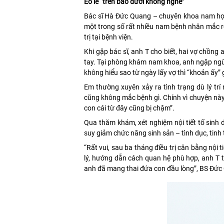
Éo le “trên bảo dưới không nghe”
Bác sĩ Hà Đức Quang – chuyên khoa nam h
một trong số rất nhiều nam bệnh nhân mắc rố
trị tại bệnh viện.
Khi gặp bác sĩ, anh T cho biết, hai vợ chồn
tay. Tại phòng khám nam khoa, anh ngập ngừn
không hiểu sao từ ngày lấy vợ thì “khoản ấy”
Em thường xuyên xảy ra tình trạng dù lý trí
cũng không mắc bệnh gì. Chính vì chuyện này
con cái từ đây cũng bị chậm”.
Qua thăm khám, xét nghiệm nội tiết tố sinh d
suy giảm chức năng sinh sản – tình dục, tinh t
“Rất vui, sau ba tháng điều trị cân bằng nội 
lý, hướng dẫn cách quan hệ phù hợp, anh T 
anh đã mang thai đứa con đầu lòng”, BS Đức 