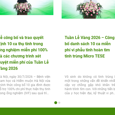
ễ công bố và trao quyết
Tuần Lễ Vàng 2026 – Công
ịnh 10 ca thụ tinh trong
bố danh sách 10 ca miễn
ống nghiệm miễn phí 100%
phí vi phẫu tinh hoàn tìm
à các chương trình xét
tinh trùng Micro TESE
uyệt miễn phí của Tuần Lễ
Vàng 2026
à Nội, ngày 30/7/2026 – Bệnh viện
Vô sinh do không có tinh trùng 
am học và Hiếm muộn Hà Nội vừa
một trong những vấn đề khiến nhi
hính thức công bố 10 gia đình được
cặp vợ chồng gặp khó khăn tr
ỗ trợ 100% chi phí thực hiện thụ tinh
hành trình tìm con. Với những tiến 
rong ống nghiệm (IVF) sau quá trình
của y học hiện đại, kỹ thuật vi ph
ét...
tinh...