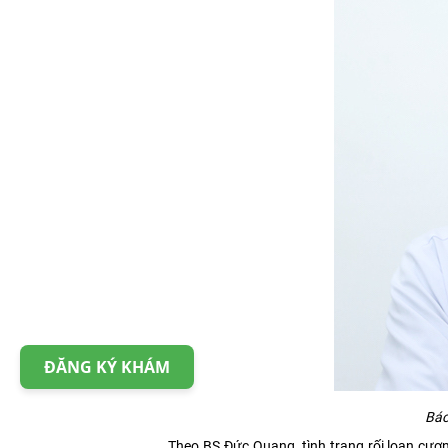
ĐĂNG KÝ KHÁM
Bác
Theo BS Đức Quang, tình trạng rối loạn cươn