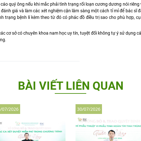
cáo quý ông nếu khi mắc phải tình trạng rối loạn cương dương nói riêng
ánh giá và làm các xét nghiệm cận lâm sàng một cách tỉ mỉ để bác sĩ đ
h trạng bệnh lí kèm theo từ đó có phác đồ điều trị sao cho phù hợp, cụ
các cơ sở có chuyên khoa nam học uy tín, tuyệt đối không tự ý sử dụng cá
ang.
BÀI VIẾT LIÊN QUAN
/07/2026
30/07/2026