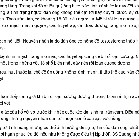
àng tăng. Trong khi đó nhiều quý ông bị rơi vào tình cảnh éo le này đôi khi
ng là tình trạng người đàn ông không thể đạt tới hay duy trì được “sự
h. Theo ước tính, có khoảng 18-30 triệu người tại Mỹ bị rối loạn cương v
 vữa mạch máu ngoại vi, cao huyết áp, đái tháo đường, tăng mỡ máu, 
 loạn nội tiết. Nguyên nhân là do đàn ông có nồng độ testosterone thấp h
ng.
ệnh tim mạch, tăng mỡ máu, cao huyết áp cũng dễ bị rối loạn cương. 
 một trong những yếu tố phổ biến nhất gây nên rối loạn cương dương.
ượu, hút thuốc lá, chế độ ăn uống không lành mạnh, ít tập thể dục, vận 
ật.
n thấy nam giới khi bị rối loạn cương dương thường bị ám ảnh, mặc c
ới vợ).
ác xấu hổ với vợ trước khi nhập cuộc kéo dài sinh ra trầm cảm. Điều n
 trong những nguyên nhân dẫn tới muộn con ở các cặp vợ chồng.
tới tính mạng nhưng có thể ảnh hưởng đế sự tự tin của đàn ông, chất
 tới hạnh phúc lứa đôi nếu như không được điều trị kịp thời”, BS Quang n