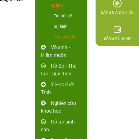
ngành
BẢNG GIÁ DỊCH VỤ
Tin nội bộ
Sự kiện
Góc báo chí
ĐĂNG KÝ KHÁM
Vô sinh -
Hiếm muộn
Hồ Sơ - Thủ
tục - Quy định
Y Học Giới
Tính
Nghiên cứu
khoa học
Hỗ trợ sinh
sản