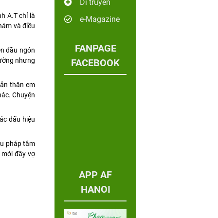
Di truyền
h A.T chỉ là
e-Magazine
khám và điều
FANPAGE
rên đầu ngón
thường nhưng
FACEBOOK
 Bản thân em
khác. Chuyện
các dấu hiệu
iệu pháp tâm
 mới đây vợ
APP AF
HANOI