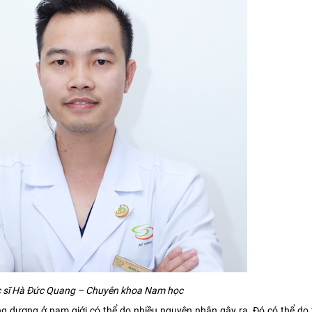
 sĩ Hà Đức Quang – Chuyên khoa Nam học
g dương ở nam giới có thể do nhiều nguyên nhân gây ra. Đó có thể do t