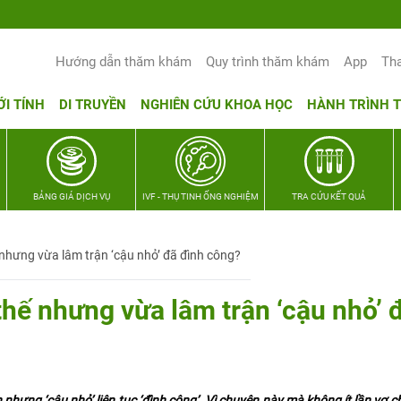
Hướng dẫn thăm khám
Quy trình thăm khám
App
Th
ỚI TÍNH
DI TRUYỀN
NGHIÊN CỨU KHOA HỌC
HÀNH TRÌNH 
BẢNG GIÁ DỊCH VỤ
IVF - THỤ TINH ỐNG NGHIỆM
TRA CỨU KẾT QUẢ
 nhưng vừa lâm trận ‘cậu nhỏ’ đã đình công?
thế nhưng vừa lâm trận ‘cậu nhỏ’ 
nhưng ‘cậu nhỏ’ liên tục ‘đình công’. Vì chuyện này mà không ít lần vợ c