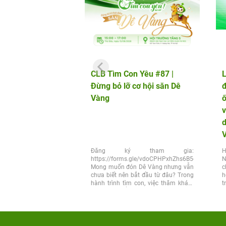
CLB Tìm Con Yêu #87 |
L
Đừng bỏ lỡ cơ hội săn Dê
đ
Vàng
v
d
Đăng ký tham gia:
H
https://forms.gle/vdoCPHPxhZhs6B5q6
N
Mong muốn đón Dê Vàng nhưng vẫn
c
chưa biết nên bắt đầu từ đâu? Trong
h
hành trình tìm con, việc thăm khám
t
đúng thời điểm và lựa chọn đúng...
x