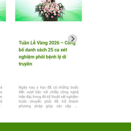
Tuần Lễ Vàng 2026 – Công
ThS. BS Phạm Min
bố danh sách 25 ca xét
báo cáo nghiên cứu
nghiệm phôi bệnh lý di
Loạn Tình Dục Ở P
truyền
Tiền Mãn Kinh Và 
là
Ngày nay, y học đã có những bước
Tại Hội nghị Khoa học 
ều
tiến vượt bậc với nhiều công nghệ
Hội Y học Giới tính Việt
ên
hiện đại, trong đó kỹ thuật xét nghiệm
15, ThS. BS Phạm Minh Ng
bộ
trước chuyển phôi đã trở thành
bày nghiên cứu về đặ
ẫu
phương pháp giúp các cặp vợ
sàng và phương pháp xử trí
chồng...