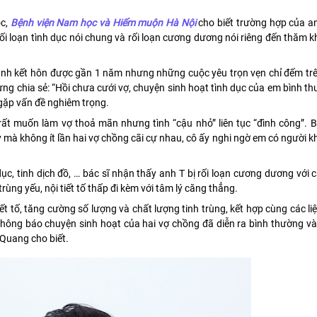
ọc,
Bệnh viện Nam học và Hiếm muộn Hà Nội
cho biết trường hợp của an
i loạn tình dục nói chung và rối loạn cương dương nói riêng đến thăm 
g anh kết hôn được gần 1 năm nhưng những cuộc yêu trọn vẹn chỉ đếm t
g chia sẻ: “Hồi chưa cưới vợ, chuyện sinh hoạt tình dục của em bình 
 gặp vấn đề nghiêm trọng.
 rất muốn làm vợ thoả mãn nhưng tình “cậu nhỏ” liên tục “đình công”.
 mà không ít lần hai vợ chồng cãi cự nhau, cô ấy nghi ngờ em có người 
ục, tinh dịch đồ, … bác sĩ nhận thấy anh T bị rối loạn cương dương với 
rùng yếu, nội tiết tố thấp đi kèm với tâm lý căng thẳng.
tiết tố, tăng cường số lượng và chất lượng tinh trùng, kết hợp cùng các l
thông báo chuyện sinh hoạt của hai vợ chồng đã diễn ra bình thường và
Quang cho biết.