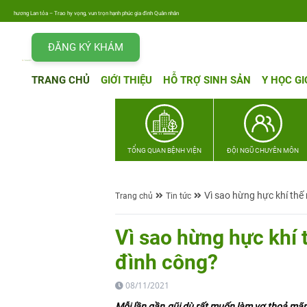
 thương Lan tỏa – Trao hy vọng, vun trọn hạnh phúc gia đình Quân nhân
ĐĂNG KÝ KHÁM
TRANG CHỦ
GIỚI THIỆU
HỖ TRỢ SINH SẢN
Y HỌC GI
TỔNG QUAN BỆNH VIỆN
ĐỘI NGŨ CHUYÊN MÔN
Vì sao hừng hực khí thế
Trang chủ
Tin tức
Vì sao hừng hực khí 
đình công?
08/11/2021
Mỗi lần gần gũi dù rất muốn làm vợ thoả mãn 