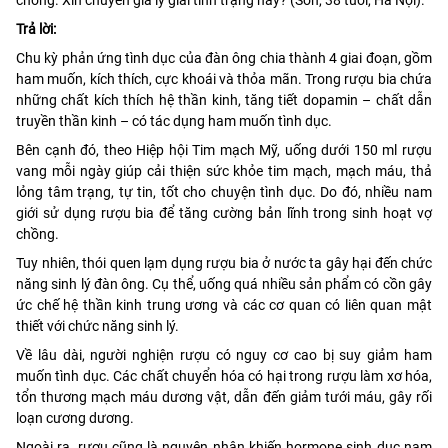
Trả lời:
Chu kỳ phản ứng tình dục của đàn ông chia thành 4 giai đoạn, gồm
ham muốn, kích thích, cực khoái và thỏa mãn. Trong rượu bia chứa
những chất kích thích hệ thần kinh, tăng tiết dopamin – chất dẫn
truyền thần kinh – có tác dụng ham muốn tình dục.
Bên cạnh đó, theo Hiệp hội Tim mạch Mỹ, uống dưới 150 ml rượu
vang mỗi ngày giúp cải thiện sức khỏe tim mạch, mạch máu, thả
lỏng tâm trạng, tự tin, tốt cho chuyện tình dục. Do đó, nhiều nam
giới sử dụng rượu bia để tăng cường bản lĩnh trong sinh hoạt vợ
chồng.
Tuy nhiên, thói quen lạm dụng rượu bia ở nước ta gây hại đến chức
năng sinh lý đàn ông. Cụ thể, uống quá nhiều sản phẩm có cồn gây
ức chế hệ thần kinh trung ương và các cơ quan có liên quan mật
thiết với chức năng sinh lý.
Về lâu dài, người nghiện rượu có nguy cơ cao bị suy giảm ham
muốn tình dục. Các chất chuyển hóa có hại trong rượu làm xơ hóa,
tổn thương mạch máu dương vật, dẫn đến giảm tưới máu, gây rối
loạn cương dương.
Ngoài ra, rượu cũng là nguyên nhân khiến hormone sinh dục nam