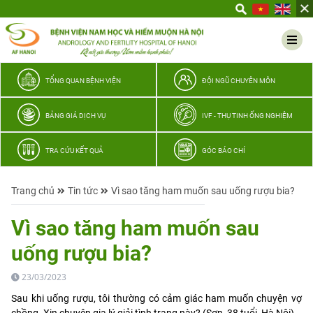
Yêu
thương
Lan
tỏa
–
TỔNG QUAN BỆNH VIỆN
ĐỘI NGŨ CHUYÊN MÔN
Trao
hy
BẢNG GIÁ DỊCH VỤ
IVF - THỤ TINH ỐNG NGHIỆM
vọng,
vun
TRA CỨU KẾT QUẢ
GÓC BÁO CHÍ
trọn
hạnh
Trang chủ
Tin tức
Vì sao tăng ham muốn sau uống rượu bia?
phúc
gia
Vì sao tăng ham muốn sau
đình
uống rượu bia?
Quân
nhân
23/03/2023
Sau khi uống rượu, tôi thường có cảm giác ham muốn chuyện vợ
chồng. Xin chuyên gia lý giải tình trạng này? (Sơn, 38 tuổi, Hà Nội).