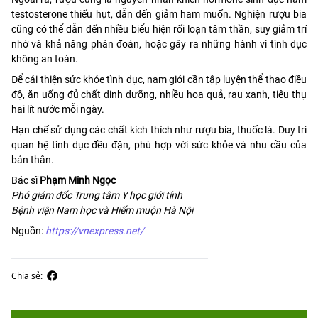
testosterone thiếu hụt, dẫn đến giảm ham muốn. Nghiện rượu bia
cũng có thể dẫn đến nhiều biểu hiện rối loạn tâm thần, suy giảm trí
nhớ và khả năng phán đoán, hoặc gây ra những hành vi tình dục
không an toàn.
Để cải thiện sức khỏe tình dục, nam giới cần tập luyện thể thao điều
độ, ăn uống đủ chất dinh dưỡng, nhiều hoa quả, rau xanh, tiêu thụ
hai lít nước mỗi ngày.
Hạn chế sử dụng các chất kích thích như rượu bia, thuốc lá. Duy trì
quan hệ tình dục đều đặn, phù hợp với sức khỏe và nhu cầu của
bản thân.
Bác sĩ
Phạm Minh Ngọc
Phó giám đốc Trung tâm Y học giới tính
Bệnh viện Nam học và Hiếm muộn Hà Nội
Nguồn:
https://vnexpress.net/
Chia sẻ: