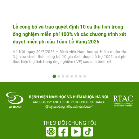
Lễ công bố và trao quyết định 10 ca thụ tinh trong
ống nghiệm miễn phí 100% và các chương trình xét
duyệt miễn phí của Tuần Lễ Vàng 2026
Hà Nội, ngày 30/7/2026 – Bệnh viện Nam học và Hiếm muộn Hà
Nội vừa chính thức công bố 10 gia đình được hỗ trợ 100% chi phí
thực hiện thụ tinh trong ống nghiệm (IVF) sau quá trình xét...
THEO DÕI CHÚNG TÔI